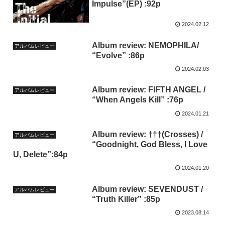
Impulse”(EP) :92p
2024.02.12
Album review: NEMOPHILA/
アルバムレビュー
“Evolve” :86p
2024.02.03
Album review: FIFTH ANGEL /
アルバムレビュー
“When Angels Kill” :76p
2024.01.21
Album review: †††(Crosses) /
アルバムレビュー
“Goodnight, God Bless, I Love
U, Delete”:84p
2024.01.20
Album review: SEVENDUST /
アルバムレビュー
“Truth Killer” :85p
2023.08.14