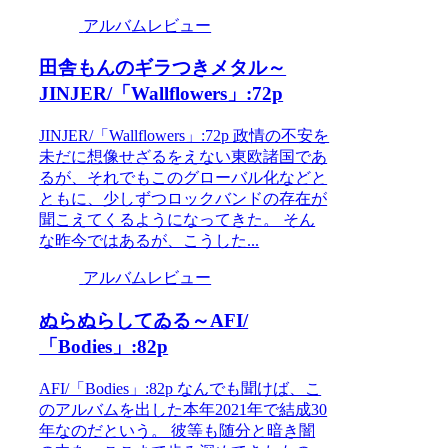
アルバムレビュー
田舎もんのギラつきメタル～
JINJER/「Wallflowers」:72p
JINJER/「Wallflowers」:72p 政情の不安を
未だに想像せざるをえない東欧諸国であ
るが、それでもこのグローバル化などと
ともに、少しずつロックバンドの存在が
聞こえてくるようになってきた。 そん
な昨今ではあるが、こうした...
アルバムレビュー
ぬらぬらしてゐる～AFI/
「Bodies」:82p
AFI/「Bodies」:82p なんでも聞けば、こ
のアルバムを出した本年2021年で結成30
年なのだという。 彼等も随分と暗き闇