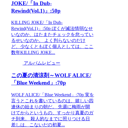
JOKE/「In Dub-
Rewind(Vol.1)」:50p
KILLING JOKE/「In Dub-
Rewind(Vol.1)」:50p ぼくが滅法情弱なせ
いなのか、はたまたチェックを怠ってい
るせいなのか。 よく判らないのだけ
ど、少なくともぼく個人としては、ここ
数年KILLING JOKE...
アルバムレビュー
この夏の清涼剤～WOLF ALICE/
「Blue Weekend」:70p
WOLF ALICE/「Blue Weekend」:70p 実を
言うとこれを書いているのは、嬉しい四
連休の始まりの朝だ。 先週に梅雨が開
けてからというもの、すっかり真夏のガ
チ到来。 殺人的なまでに照りつける日
差しは、こないだの初夏...