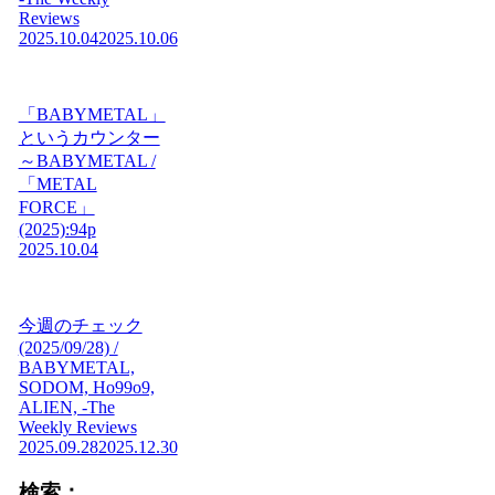
Reviews
2025.10.04
2025.10.06
「BABYMETAL」
というカウンター
～BABYMETAL /
「METAL
FORCE」
(2025):94p
2025.10.04
今週のチェック
(2025/09/28) /
BABYMETAL,
SODOM, Ho99o9,
ALIEN, -The
Weekly Reviews
2025.09.28
2025.12.30
検索：