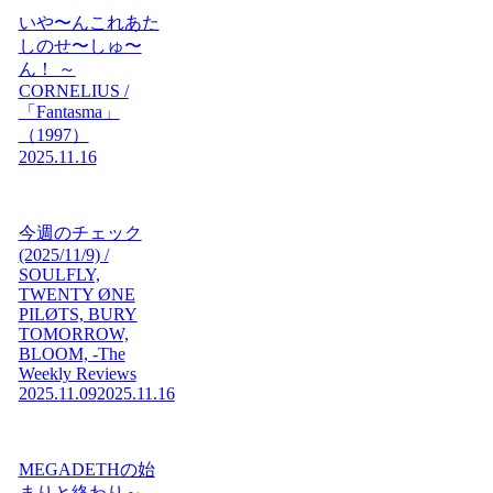
いや〜んこれあた
しのせ〜しゅ〜
ん！ ～
CORNELIUS /
「Fantasma」
（1997）
2025.11.16
今週のチェック
(2025/11/9) /
SOULFLY,
TWENTY ØNE
PILØTS, BURY
TOMORROW,
BLOOM, -The
Weekly Reviews
2025.11.09
2025.11.16
MEGADETHの始
まりと終わり～