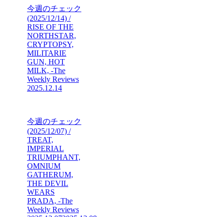
今週のチェック
(2025/12/14) /
RISE OF THE
NORTHSTAR,
CRYPTOPSY,
MILITARIE
GUN, HOT
MILK, -The
Weekly Reviews
2025.12.14
今週のチェック
(2025/12/07) /
TREAT,
IMPERIAL
TRIUMPHANT,
OMNIUM
GATHERUM,
THE DEVIL
WEARS
PRADA, -The
Weekly Reviews