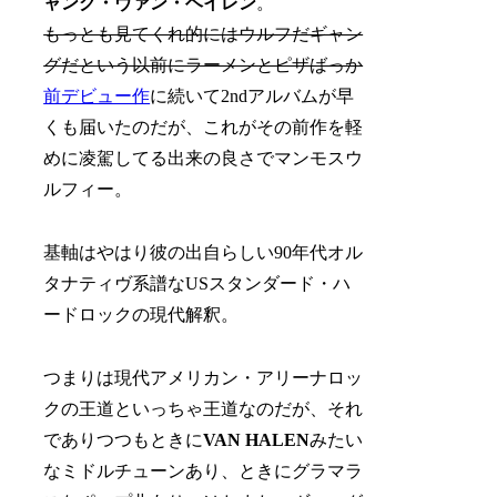
ャング・ヴァン・ヘイレン
。
もっとも見てくれ的にはウルフだギャン
グだという以前にラーメンとピザばっか
前デビュー作
に続いて2ndアルバムが早
くも届いたのだが、これがその前作を軽
めに凌駕してる出来の良さでマンモスウ
ルフィー。
基軸はやはり彼の出自らしい90年代オル
タナティヴ系譜なUSスタンダード・ハ
ードロックの現代解釈。
つまりは現代アメリカン・アリーナロッ
クの王道といっちゃ王道なのだが、それ
でありつつもときに
VAN HALEN
みたい
なミドルチューンあり、ときにグラマラ