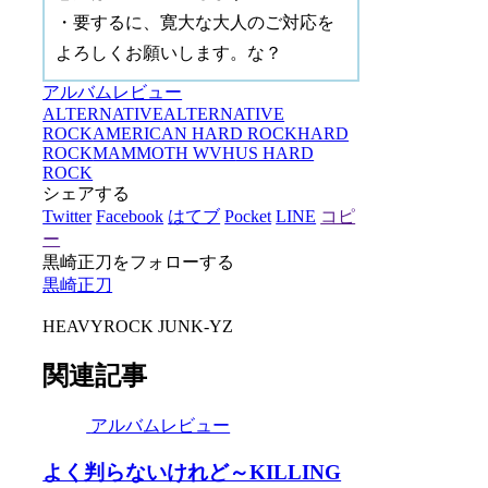
・要するに、寛大な大人のご対応を
よろしくお願いします。な？
アルバムレビュー
ALTERNATIVE
ALTERNATIVE
ROCK
AMERICAN HARD ROCK
HARD
ROCK
MAMMOTH WVH
US HARD
ROCK
シェアする
Twitter
Facebook
はてブ
Pocket
LINE
コピ
ー
黒崎正刀をフォローする
黒崎正刀
HEAVYROCK JUNK-YZ
関連記事
アルバムレビュー
よく判らないけれど～KILLING