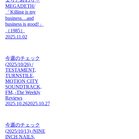
MEGADETH/
「Killing is my
business…and
business is good!」
（1985）
2025.11.02
今週のチェック
(2025/10/26) /
TESTAMENT,
TURNSTILE,
MOTION CITY
SOUNDTRACK,
FM, -The Weekly
Reviews
2025.10.26
2025.10.27
今週のチェック
(2025/10/13) /NINE
INCH NAILS,