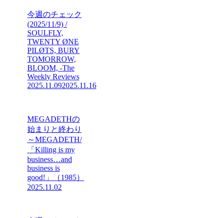
今週のチェック
(2025/11/9) /
SOULFLY,
TWENTY ØNE
PILØTS, BURY
TOMORROW,
BLOOM, -The
Weekly Reviews
2025.11.09
2025.11.16
MEGADETHの
始まりと終わり
～MEGADETH/
「Killing is my
business…and
business is
good!」（1985）
2025.11.02