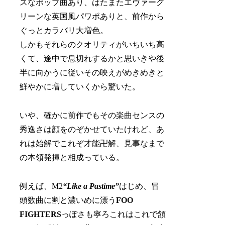
スなポップ曲あり、はたまたエヴァーグ
リーンな英国風パワポありと、前作から
ぐっとカラバリ大増色。
しかもそれらのクオリティがいちいち高
くて、途中で息切れするかと思いきや後
半に向かうに従いその映えがめきめきと
鮮やかに増していくから驚いた。
いや、確かに前作でもその楽曲センスの
秀逸さは顔をのぞかせていたけれど、あ
れは始解でこれぞ才能卍解、見事なまで
の本領発揮と相成っている。
例えば、M2
“Like a Pastime”
はじめ、冒
頭数曲に割と濃いめに漂う
FOO
FIGHTERS
っぽさも寧ろこれはこれで頷