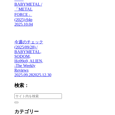
BABYMETAL /
「METAL
FORCE」
(2025):94p
2025.10.04
今週のチェック
(2025/09/28) /
BABYMETAL,
SODOM,
Ho99o9, ALIEN,
-The Weekly
Reviews
2025.09.28
2025.12.30
検索：
カテゴリー