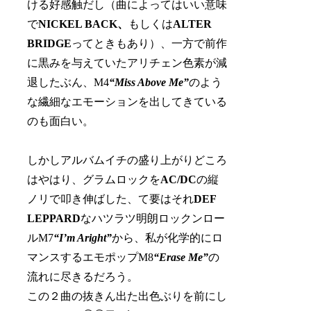
ける好感触だし（曲によってはいい意味
で
NICKEL BACK、
もしくは
ALTER
BRIDGE
ってときもあり）、一方で前作
に黒みを与えていたアリチェン色素が減
退したぶん、M4
“Miss Above Me”
のよう
な繊細なエモーションを出してきている
のも面白い。
しかしアルバムイチの盛り上がりどころ
はやはり、グラムロックを
AC/DC
の縦
ノリで叩き伸ばした、て要はそれ
DEF
LEPPARD
なハツラツ明朗ロックンロー
ルM7
“I’m Aright”
から、私が化学的にロ
マンスするエモポップM8
“Erase Me”
の
流れに尽きるだろう。
この２曲の抜きん出た出色ぶりを前にし