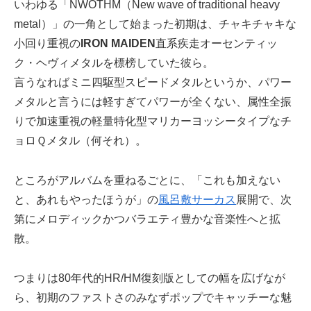
いわゆる「NWOTHM（New wave of traditional heavy
metal）」の一角として始まった初期は、チャキチャキな
小回り重視の
IRON MAIDEN
直系疾走オーセンティッ
ク・ヘヴィメタルを標榜していた彼ら。
言うなればミニ四駆型スピードメタルというか、パワー
メタルと言うには軽すぎてパワーが全くない、属性全振
りで加速重視の軽量特化型マリカーヨッシータイプなチ
ョロＱメタル（何それ）。
ところがアルバムを重ねるごとに、「これも加えない
と、あれもやったほうが」の
風呂敷サーカス
展開で、次
第にメロディックかつバラエティ豊かな音楽性へと拡
散。
つまりは80年代的HR/HM復刻版としての幅を広げなが
ら、初期のファストさのみなずポップでキャッチーな魅