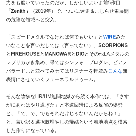
力をも磨いていったのだが、しかしいよいよ前5作目
「Zenith」
（2019年）で、ついに迷走＆こじらせ鬱展開
の危険な領域へと突入。
「スピードメタルでなければ何でもいい」と
WIRE
みた
いなことを言いだしては（言ってない）、
SCORPIONS
と
FIREHOUSE
と
MANOWAR
と
DIO
とその他LAメタルの
レプリカかき集め、果てはシンフォ、プログレ、ピアノ
バラード…と並べてみせてはリスナーを軒並み
こんな
無
表情にさせていくフューネラルドゥーム。
そんな陰惨なHR/HM無間地獄から続く本作では、「さす
がにあれはやり過ぎた」と本道回帰による反省の姿勢
と、「で、で、でもそれだけじゃないんだからね！」
と、言い訳＆選択肢増やしの帰結という着地地点を模索
した作りになっている。