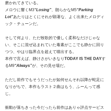
磨かれてきている。
メロウに響くM3
“Losing”
、朗らかなM5
“Parking
Lot”
あたりはとくにそれが顕著な、よく出来たメロディ
ック・チューンだ。
そして何より、ただ牧歌的で優しく柔和なだけじゃな
い、そこに混ぜ込まれていた毒素がここでも静かに回り
つつ、やはり臨界点を超えて噴出する。
本作で言えば、静けさがいきなり
TODAY IS THE DAY
す
るM9
“Always”
が、その見せ場だ。
ただし前作でもそうだったが如何せんそれ以降が蛇足に
なりがちで、本作もラスト２曲はもう、ふーんって感
じ。
衝動が落ちきった今だったら前作はありゃ評点サービス