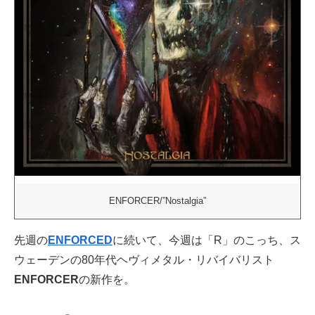
ENFORCER/”Nostalgia”
先週の
ENFORCED
に続いて、今週は「R」のこっち、ス
ウェーデンの80年代ヘヴィメタル・リバイバリスト
ENFORCER
の新作を。