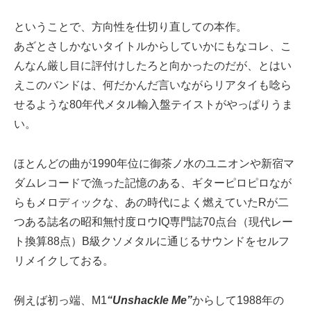
ということで、方向性を仕切り直しての本作。
あざとさしかないタイトルからしていかにもなコレ、こ
んなん厳し目に評付けしたろと向かったのだが、とはい
えこのバンドは、何だかんだ言いながらリアタイも唸ら
せるような80年代メタル輸入盤テイストがやっぱりうま
い。
ほとんどの曲が1990年位に御茶ノ水のユニオンや新宿マ
ダムレコードで漁った記憶のある、ギターピロピロなが
らもメロディックな、あの時代によく燃えていたRが二
つある誌名の昭和無忖度ロウIQ専門誌70点台（現代レー
ト換算88点）B級クソメタルに通じるサウンドをセルフ
リメイクしておる。
例えば初っ端、M1
“Unshackle Me”
からして1988年の