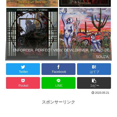
ENFORCER, PERFECT VIEW, DEVILDRIVER, INDIGO DE
SOUZA,
Twitter
Facebook
はてブ
Pocket
LINE
コピー
2023.05.21
スポンサーリンク