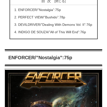
目次
ENFORCER/”Nostalgia”:75p
PERFECT VIEW/”Bushido”:78p
DEVILDRIVER/”Dealing With Demons Vol. II”:76p
INDIGO DE SOUZA/”All of This Will End”:76p
ENFORCER/”Nostalgia”:75p