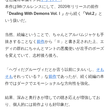
本作は9thフルレンスにして、2020年リリースの前作
「Dealing With Demons Vol.Ⅰ」
から続く
「Vol.2」
と
いう扱いだ。
当然、続編ということで、ちゃんとアルバムジャケも手
抜きすることなく
前作
から「Ⅱ」と書き足された上、エ
ディの群れにちゃんとマントの悪魔使いが左手のポーズ
を変えていて、志村後ろ後ろ。
「ヘヴィだグルーヴィだとか言う以前にタルいし、
そも
そも
それっている？」な
前作
であったが、続く続編の本
作ではダークでエモーショナルな方向性を強化。
結果、深みと奥行きが増しての聴き応えが増強してお
り、個人的には前作よりも好印象だ。