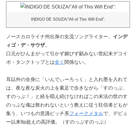
INDIGO DE SOUZA/”All of This Will End”:
ノースカロライナ州出身の女流ソングライター、
インデ
ィゴ・デ・サウザ
。
口元がひんまがって引かず媚びず顧みない世紀末デコイ
ボ・タンクトップとは
全く
関係ない。
耳以外の全身に「いんでぃーろっく」と入れ墨を入れて
は、夜な夜な炭火の上を素足で歩きながら「すのっぶ、
すのっぶ！」と経を唱え続けなければこの末法の世のす
のっぶな魂は救われないという教えに従う狂信者どもが
集う、いつもの意識ピッチ系
フォークメタル
で、デビュ
ー以来8p超えの高評価。（すのっぶすのっぶ）