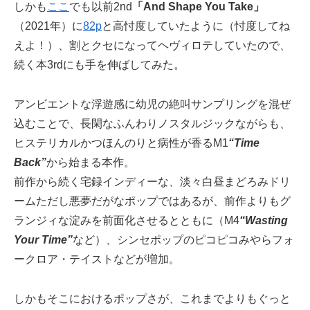
しかも
ここ
でも以前2nd
「And Shape You Take」
（2021年）に
82p
と高忖度していたように（忖度してね
えよ！）、割とクセになってヘヴィロテしていたので、
続く本3rdにも手を伸ばしてみた。
アンビエントな浮遊感に幼児の絶叫サンプリングを混ぜ
込むことで、長閑なふんわりノスタルジックながらも、
ヒステリカルかつほんのりと病性が香るM1
“Time
Back”
から始まる本作。
前作から続く宅録インディーな、淡々白昼まどろみドリ
ームただし悪夢だがなポップではあるが、前作よりもグ
ランジィな淀みを前面化させるとともに（M4
“Wasting
Your Time”
など）、シンセポップのピコピコみやらフォ
ークロア・テイストなどが増加。
しかもそこにおけるポップさが、これまでよりもぐっと