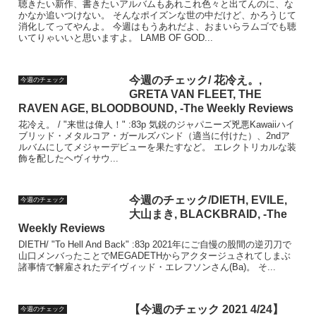
聴きたい新作、書きたいアルバムもあれこれ色々と出てんのに、な
かなか追いつけない。 そんなポイズンな世の中だけど、かろうじて
消化してってやんよ。 今週はもうあれだよ、おまいらラムゴでも聴
いてりゃいいと思いますよ。 LAMB OF GOD...
今週のチェック/ 花冷え。,
今週のチェック
GRETA VAN FLEET, THE
RAVEN AGE, BLOODBOUND, -The Weekly Reviews
花冷え。 / "来世は偉人！" :83p 気鋭のジャパニーズ兇悪Kawaiiハイ
ブリッド・メタルコア・ガールズバンド（適当に付けた）、2ndア
ルバムにしてメジャーデビューを果たすなど。 エレクトリカルな装
飾を配したヘヴィサウ...
今週のチェック/DIETH, EVILE,
今週のチェック
大山まき, BLACKBRAID, -The
Weekly Reviews
DIETH/ "To Hell And Back" :83p 2021年にご自慢の股間の逆刃刀で
山口メンバったことでMEGADETHからアクタージュされてしまぶ
諸事情で解雇されたデイヴィッド・エレフソンさん(Ba)。 そ...
【今週のチェック 2021 4/24】
今週のチェック