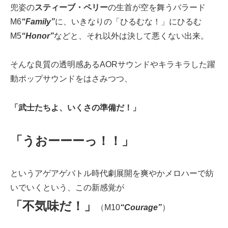
兜姿の
スティーブ・ペリー
の生首が空を舞うバラード
M6
“Family”
に、いきなりの「ひるむな！」にひるむ
M5
“Honor”
などと、それ以外は決して悪くない出来。
そんな良質の透明感あるAORサウンドやキラキラした躍
動ポップサウンドをはさみつつ、
「武士たちよ、いくさの準備だ！」
「うおーーーっ！！」
というアゲアゲバトル時代劇展開を爽やかメロハーで紡
いでいくという、この新感覚が
「不気味だ！」
（M10
“Courage”
）