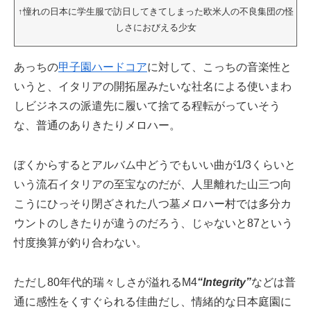
↑憧れの日本に学生服で訪日してきてしまった欧米人の不良集団の怪
しさにおびえる少女
あっちの
甲子園ハードコア
に対して、こっちの音楽性と
いうと、イタリアの開拓屋みたいな社名による使いまわ
しビジネスの派遣先に履いて捨てる程転がっていそう
な、普通のありきたりメロハー。
ぼくからするとアルバム中どうでもいい曲が1/3くらいと
いう流石イタリアの至宝なのだが、人里離れた山三つ向
こうにひっそり閉ざされた八つ墓メロハー村では多分カ
ウントのしきたりが違うのだろう、じゃないと87という
忖度換算が釣り合わない。
ただし80年代的瑞々しさが溢れるM4
“Integrity”
などは普
通に感性をくすぐられる佳曲だし、情緒的な日本庭園に