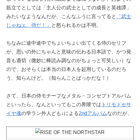
筋立てとしては「主人公の武士としての成長と英雄譚」
みたいなようなんだが、こんなふうに言ってると
「武士
じゃねェ、侍だ！」
と怒られるかは不明。
ちなみに途中途中でちょいちょい出てくる侍のセリフ
が、思いの外にちゃんと意味の伝わる日本語で、かつ発
音も適切（微妙に棒読み調なのがちょっと可笑しい）な
ので、おそらくは本当の日本人を起用しているのだろ
う、知らんけど。（知らんことばっかだな！）
さて、日本の侍モチーフなメタル・コンセプトアルバム
といったら、なんといってもこの界隈では
トリモドセサ
イヤ魂
の学ラン外人ども↓による
2ndアルバム
なのだが、