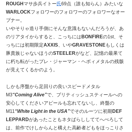
ROUGH
マサ歩兵イトー
氏
69点（誰も知らん）みたいな
WARLOCK
フォロワーのフォロワーのフォロワーなオー
プナー。
いやそりゃ造り手側にそんな意識もないんだろうが、あ
のリアタイからすると、こっちには
BONFIRE
の1st、そ
っちには初期限定
AXXIS
、いや
GRAVESTONE
もしくは
豚貴族じゃないほうの
STEELER
がなど、記憶の最果て
に朽ち転がったプレ・ジャーマン・ヘボィメタルの残骸
が見えてくるかのよう。
しかも序盤から足回りの良いスピードメタル
M3
“Coming Alive”
で、ブリティッシュスティールへの
安心してくださいアピールも忘れてないし、終盤の
M11
“White Light in the USA”
でそのルーツに初期
DEF
LEPPARD
があったこともネタばらししててへぺろして
は、前作でけしからんと構えた高齢者どもをほっこりさ