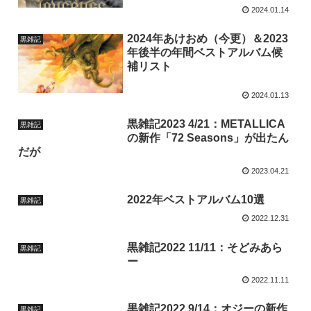
2024.01.14
2024年あけおめ（今更）＆2023
黒雑記
年後半の年間ベストアルバム候
補リスト
2024.01.13
黒雑記2023 4/21：METALLICA
黒雑記
の新作「72 Seasons」が出たん
だが
2023.04.21
2022年ベストアルバム10選
黒雑記
2022.12.31
黒雑記2022 11/11：そどみあら
黒雑記
ー
2022.11.11
黒雑記2022 9/14：オジーの新作
黒雑記