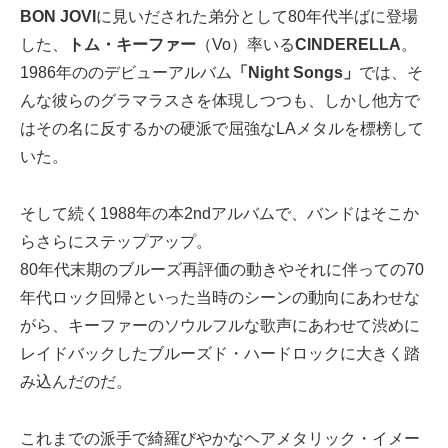
BON JOVI
に見いだされた弟分として80年代半ばに登場
した、
トム・キーファー
（Vo）率いる
CINDERELLA
。
1986年ののデビューアルバム
「Night Songs」
では、そ
んな彼らのグラマラスさを体現しつつも、しかし他方で
はその名に反するかの硬派で屈強なLAメタルを標榜して
いた。
そして続く1988年の本2ndアルバムで、バンドはそこか
らさらにステップアップ。
80年代末期のブルーズ再評価の動きやそれに伴っての70
年代ロック回帰といった当時のシーンの動向にあわせな
がら、キーファーのソウルフルな歌声にあわせて渋めに
レイドバックしたブルーズド・ハードロックに大きく踏
み込んだのだ。
これまでの派手で綺羅びやかなヘアメタリック・イメー