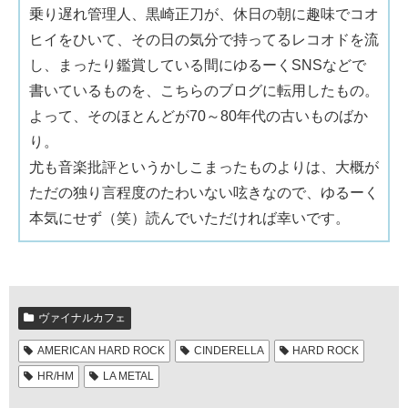
乗り遅れ管理人、黒崎正刀が、休日の朝に趣味でコオ
ヒイをひいて、その日の気分で持ってるレコオドを流
し、まったり鑑賞している間にゆるーくSNSなどで
書いているものを、こちらのブログに転用したもの。
よって、そのほとんどが70～80年代の古いものばか
り。
尤も音楽批評というかしこまったものよりは、大概が
ただの独り言程度のたわいない呟きなので、ゆるーく
本気にせず（笑）読んでいただければ幸いです。
ヴァイナルカフェ
AMERICAN HARD ROCK
CINDERELLA
HARD ROCK
HR/HM
LA METAL