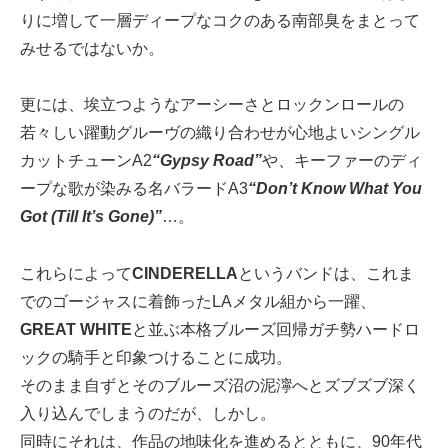
りに増して一層ディープなコクのある南部臭をまとって
みせるではないか。
更には、埃立つようなアーシーさとロックンロールの
若々しい躍動グルーヴの織り合わせが心地よいシングル
カットチューンA2
“Gypsy Road”
や、キーファーのディ
ープな歌が染みる名バラードA3
“Don’t Know What You
Got (Till It’s Gone)”
…。
これらによって
CINDERELLA
というバンドは、これま
でのゴージャスに着飾ったLAメタル組から一躍、
GREAT WHITE
と並ぶ本格ブルーズ回帰ガチ勢ハードロ
ックの騎手と印象つけることに成功。
そのまま自ずとそのブルーズ沼の泥濘へとズブズブ深く
入り込んでしまうのだが、しかし。
同時にそれは、作品の地味化を進めるとともに、90年代