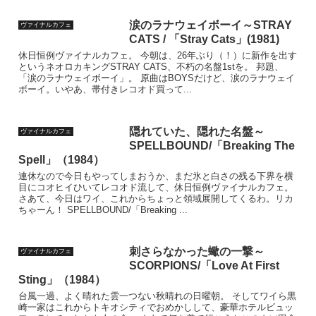
涙のラナウェイボーイ～STRAY
ヴァイナルカフェ
CATS / 「Stray Cats」(1981)
休日恒例ヴァイナルカフェ。 今朝は、26年ぶり（！）に新作を出す
というネオロカキングSTRAY CATS、不朽の名盤1stを。 邦題、
「涙のラナウェイボーイ」。 原曲はBOYSだけど、涙のラナウェイ
ボーイ。いやあ、帯付きレコオド買って...
隠れていた、隠れた名盤～
ヴァイナルカフェ
SPELLBOUND/「Breaking The
Spell」（1984）
連休なので今日もやってしまおうか、まだ氷と白さの残る下界を横
目にコオヒイひいてレコオド流して、休日恒例ヴァイナルカフェ。
さあて、今日はワイ、これからちょっと領域展開してくるわ。リカ
ちゃーん！ SPELLBOUND/「Breaking ...
刺さらなかった蠍の一撃～
ヴァイナルカフェ
SCORPIONS/「Love At First
Sting」（1984）
台風一過、よく晴れた雲一つない秋晴れの日曜朝。 そしてワイら黒
崎一家はこれからトキオシティでおめかしして、豪華ホテルビュッ