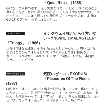
「Quiet Riot」（1988）
秋になって最初の週末。 もう気温これでいいだろ？ 暑くなるなよ
暑くなるなよ、絶対に暑くなるなよ！ そんな涼やかな秋の朝に、コ
オヒイひいてレコオド流して休日恒例ヴァイナルカフェ。 本日は
QUIET RIOTを。 ってこれなのかよ。...
イングヴェイ様だから仕方がな
ヴァイナルカフェ
い～YNGWIE J.MALMSTEEN/
「Trilogy」（1986）
だらけ気味な三連休、そろそろ始めんといかんな…と思いながら、
まずはここからコオヒイひいてレコオド流して休日恒例ヴァイナル
カフェ。 YNGWIE J.MALMSTEEN/「Trilogy」（1986） 本日は
久々に、イングヴェ...
気狂いゼトロ～EXODUS/
ヴァイナルカフェ
「Pleasures Of The Flesh」
(1987)
口内炎が、痛い。 ぷちって出来た白色の丸いアレが、痛い。 やら
なきゃいいのに、舌で存在を確かめては、ああやっぱりあるわ、痛
いわ。と何故かやってしまうアレが、痛い。 そんな週末にも、コオ
ヒイひいてレコオド流して、休日恒例ヴァイナルカフェ...