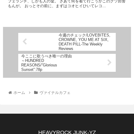
フェランチ、しかも人の金。 さあて何を着て行こうかこのクソ田舎
もんが。 おっとその前に、まずはコオヒイひいてレコ...
今週のチェック/LOVEBITES,
CROWNE, YOU ME AT SIX,
DEATH PILL-The Weekly
Reviews
今ここに歌うべき唯一の理由
～HUNDRED
REASONS/”Glorious
Sunset”:78p
ホーム
ヴァイナルカフェ
HEAVYROCK JUNK-YZ