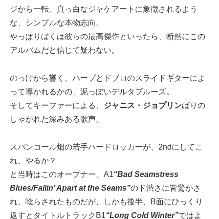
ジから一転、真っ白なジャケアートに象徴されるよう
な、シンプルな本物志向。
やっぱりぼくは彼らの最高傑作といったら、断然にこの
アルバムだと信じて疑わない。
のっけから響く、ハープとドブロのスライドギターによ
って導かれるかの、泥っぽいデルタブルーズ。
そしてキーファーによる、
ジャニス・ジョプリン
ばりの
しゃがれた深みある歌声。
スパンコール畑の若手ハードロッカーが、2ndにしてこ
れ、やるか？
と当時はこのオープナー、A1
“Bad Seamstress
Blues/Fallin’ Apart at the Seams”
のド渋さに皆驚かさ
れ、唸らされたものだが、しかも後半、B面にひっくり
返すとタイトルトラックB1
“Long Cold Winter”
ではよ