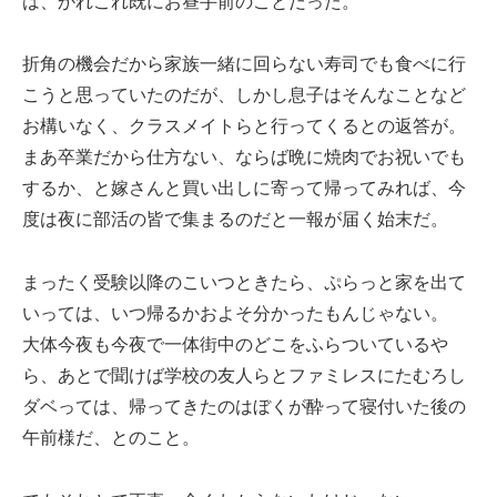
は、かれこれ既にお昼手前のことだった。
折角の機会だから家族一緒に回らない寿司でも食べに行
こうと思っていたのだが、しかし息子はそんなことなど
お構いなく、クラスメイトらと行ってくるとの返答が。
まあ卒業だから仕方ない、ならば晩に焼肉でお祝いでも
するか、と嫁さんと買い出しに寄って帰ってみれば、今
度は夜に部活の皆で集まるのだと一報が届く始末だ。
まったく受験以降のこいつときたら、ぷらっと家を出て
いっては、いつ帰るかおよそ分かったもんじゃない。
大体今夜も今夜で一体街中のどこをふらついているや
ら、あとで聞けば学校の友人らとファミレスにたむろし
ダベっては、帰ってきたのはぼくが酔って寝付いた後の
午前様だ、とのこと。