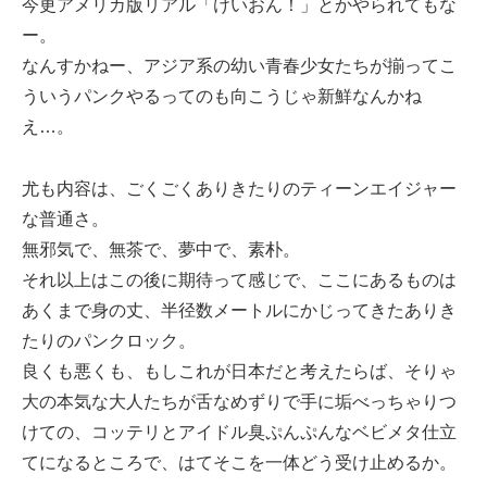
今更アメリカ版リアル「けいおん！」とかやられてもな
ー。
なんすかねー、アジア系の幼い青春少女たちが揃ってこ
ういうパンクやるってのも向こうじゃ新鮮なんかね
え…。
尤も内容は、ごくごくありきたりのティーンエイジャー
な普通さ。
無邪気で、無茶で、夢中で、素朴。
それ以上はこの後に期待って感じで、ここにあるものは
あくまで身の丈、半径数メートルにかじってきたありき
たりのパンクロック。
良くも悪くも、もしこれが日本だと考えたらば、そりゃ
大の本気な大人たちが舌なめずりで手に垢べっちゃりつ
けての、コッテリとアイドル臭ぷんぷんなベビメタ仕立
てになるところで、はてそこを一体どう受け止めるか。