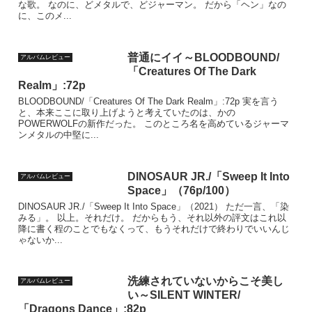
な歌。 なのに、どメタルで、どジャーマン。 だから「ヘン」なの
に、このメ...
普通にイイ～BLOODBOUND/
アルバムレビュー
「Creatures Of The Dark
Realm」:72p
BLOODBOUND/「Creatures Of The Dark Realm」:72p 実を言う
と、本来ここに取り上げようと考えていたのは、かの
POWERWOLFの新作だった。 このところ名を高めているジャーマ
ンメタルの中堅に...
DINOSAUR JR./「Sweep It Into
アルバムレビュー
Space」（76p/100）
DINOSAUR JR./「Sweep It Into Space」（2021） ただ一言、「染
みる」。 以上。それだけ。 だからもう、それ以外の評文はこれ以
降に書く程のことでもなくって、もうそれだけで終わりでいいんじ
ゃないか...
洗練されていないからこそ美し
アルバムレビュー
い～SILENT WINTER/
「Dragons Dance」:82p