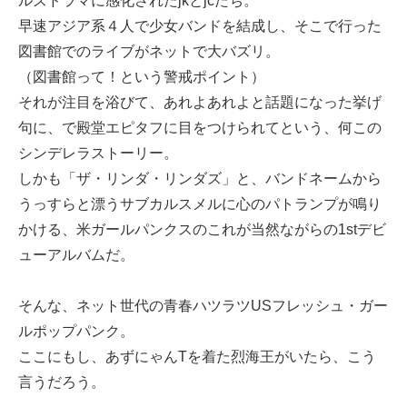
ルズドラマに感化されたjkとjcたち。
早速アジア系４人で少女バンドを結成し、そこで行った
図書館でのライブがネットで大バズリ。
（図書館って！という警戒ポイント）
それが注目を浴びて、あれよあれよと話題になった挙げ
句に、で殿堂エピタフに目をつけられてという、何この
シンデレラストーリー。
しかも「ザ・リンダ・リンダズ」と、バンドネームから
うっすらと漂うサブカルスメルに心のパトランプが鳴り
かける、米ガールパンクスのこれが当然ながらの1stデビ
ューアルバムだ。
そんな、ネット世代の青春ハツラツUSフレッシュ・ガー
ルポップパンク。
ここにもし、あずにゃんTを着た烈海王がいたら、こう
言うだろう。