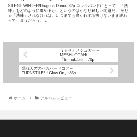
SILENT WINTER/Dragons Dance:82p ロックバンドにとって、「洗
練」をどのように進めるか、というのはかなり難しい問題だ。 そり
ゃ「洗練」されなければ、いつまでも磨かれず垢抜けないまま終わ
ってしまうだろう。 ...
うるせえメシュガー～
MESHUGGAH/
「Immutable」:70p
隠れ天才のバカハードコア～
TURNSTILE/「Glow On」:86p
ホーム
アルバムレビュー