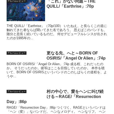
「これ」がない問題～THE
アルバムレビュー
QUILL/「Earthrise」:70p
THE QUILL/「Earthrise」（70p/100） いたねえ、と長らくこの道に
触れてきた者ならば聞いてきた名であろう。 思えばこのバンドも、
随分と息長く続いているものだ。 何せデビューフルレンスが出され
たのが1995年の...
更なる先、へと～BORN OF
アルバムレビュー
OSIRIS/「Angel Or Alien」:74p
BORN OF OSIRIS/「Angel Or Alien」:74p 成る程、これだったの
か。 そうだったのか。彼等はここを目指していたのか。 本作を聴
いて、BORN OF OSIRISというバンドのこのしばらくの道程を、よ
うや...
村の中心で、愛をヘンに叫び続
アルバムレビュー
ける～RAGE/「Resurrection
Day」:86p
RAGE/「Resurrection Day」:86p つくづく、RAGEというバンドは
「ヘン（変）」なバンドだ。 ヘンなメロディ。 ヘンなリフ。 ヘン