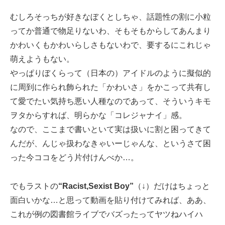
むしろそっちが好きなぼくとしちゃ、話題性の割に小粒
ってか普通で物足りないわ、そもそもからしてあんまり
かわいくもかわいらしさもないわで、要するにこれじゃ
萌えようもない。
やっぱりぼくらって（日本の）アイドルのように擬似的
に周到に作られ飾られた「かわいさ」をかこって共有し
て愛でたい気持ち悪い人種なのであって、そういうキモ
ヲタからすれば、明らかな「コレジャナイ」感。
なので、ここまで書いといて実は扱いに割と困ってきて
んだが、んじゃ扱わなきゃいーじゃんな、というさて困
った今ココをどう片付けんべか…。
でもラストの
“Racist,Sexist Boy”
（↓）だけはちょっと
面白いかな…と思って動画を貼り付けてみれば、ああ、
これが例の図書館ライブでバズったってヤツねハイハ