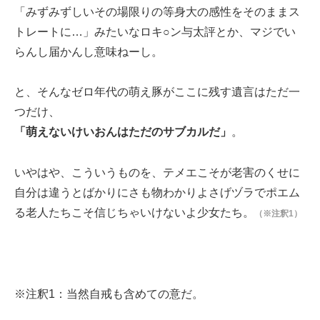
「みずみずしいその場限りの等身大の感性をそのままス
トレートに…」みたいなロキ○ン与太評とか、マジでい
らんし届かんし意味ねーし。
と、そんなゼロ年代の萌え豚がここに残す遺言はただ一
つだけ、
「萌えないけいおんはただのサブカルだ」
。
いやはや、こういうものを、テメエこそが老害のくせに
自分は違うとばかりにさも物わかりよさげヅラでポエム
る老人たちこそ信じちゃいけないよ少女たち。
（※注釈1）
※注釈1：当然自戒も含めての意だ。