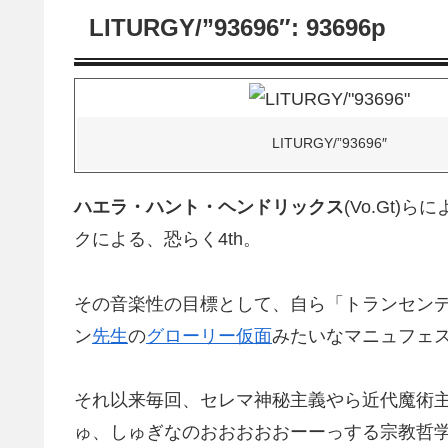
LITURGY/”93696″: 93696p
LITURGY/”93696″
ハエラ・ハント・ヘンドリックス
(Vo.Gt
クによる、恐らく4th。
その音楽性の目標として、自ら「トランセン
ン
先生
の
グローリー仮面
みたいなマニュフェ
それ以来毎回、セレマ神秘主義やら近代魔術
ゅ、しゅぎなのおおおおおーーっする宗教哲