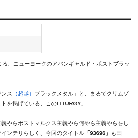
)らによる、ニューヨークのアバンギャルド・ポストブラッ
デンス
（超越）
ブラックメタル」と、まるでクリムゾ
ストを掲げている、この
LITURGY
。
主義やらポストマルクス主義やら何やら主義やらをし
学インテリらしく、今回のタイトル
「93696」
も曰