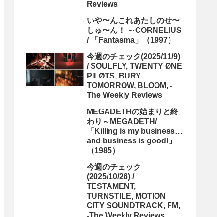
Reviews
いや〜んこれあたしのせ〜
しゅ〜ん！ ～CORNELIUS
/ 「Fantasma」（1997）
今週のチェック(2025/11/9)
/ SOULFLY, TWENTY ØNE
PILØTS, BURY
TOMORROW, BLOOM, -
The Weekly Reviews
MEGADETHの始まりと終
わり～MEGADETH/
「Killing is my business…
and business is good!」
（1985）
今週のチェック
(2025/10/26) /
TESTAMENT,
TURNSTILE, MOTION
CITY SOUNDTRACK, FM,
-The Weekly Reviews