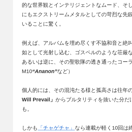
的な世界観とインテリジェントなムード、そ
にもエクストリームメタルとしての苛烈な先
いることに驚く。
例えば、アルバムを埋め尽くす不協和音と絶
如として光射し込む、ゴスペルのような荘厳な
あるいは逆に、その聖歌隊の透き通ったコーラ
M10
“Ananon”
など）
個人的には、その混沌たる様と孤高さは往年
Will Prevail」
からブルタリティを抜いた分だ
も。
しかも
「チャゲチャ」
なら連載が軽く10回は