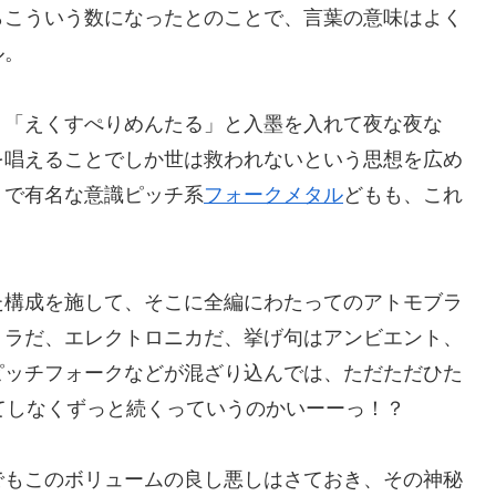
らこういう数になったとのことで、言葉の意味はよく
ル。
く「えくすぺりめんたる」と入墨を入れて夜な夜な
を唱えることでしか世は救われないという思想を広め
」で有名な意識ピッチ系
フォークメタル
どもも、これ
。
た構成を施して、そこに全編にわたってのアトモブラ
トラだ、エレクトロニカだ、挙げ句はアンビエント、
ピッチフォークなどが混ざり込んでは、ただただひた
てしなくずっと続くっていうのかいーーっ！？
でもこのボリュームの良し悪しはさておき、その神秘