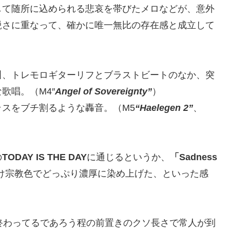
して随所に込められる悲哀を帯びたメロなどが、意外
鋭さに重なって、確かに唯一無比の存在感と成立して
叫、トレモロギターリフとブラストビートのなか、突
歌唱。（M4″
Angel of Sovereignty”
）
スをブチ割るような轟音。（M5
“Haelegen 2”
、
の
TODAY IS THE DAY
に通じるというか、
「Sadness
け宗教色でどっぷり濃厚に染め上げた、といった感
終わってるであろう程の前置きのクソ長さで常人が到