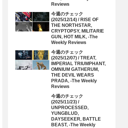
Reviews
今週のチェック
(2025/12/14) / RISE OF
THE NORTHSTAR,
CRYPTOPSY, MILITARIE
GUN, HOT MILK, -The
Weekly Reviews
今週のチェック
(2025/12/07) / TREAT,
IMPERIAL TRIUMPHANT,
OMNIUM GATHERUM,
THE DEVIL WEARS
PRADA, -The Weekly
Reviews
今週のチェック
(2025/11/23) /
UNPROCESSED,
YUNGBLUD,
DAYSEEKER, BATTLE
BEAST, -The Weekly