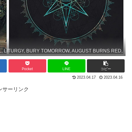
L, LITURGY, BURY TOMORROW, AUGUST BURNS RED,
Pocket
LINE
コピー
2023.04.17
2023.04.16
ンサーリンク