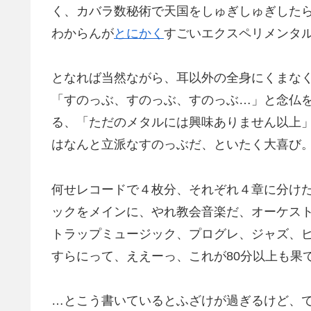
く、カバラ数秘術で天国をしゅぎしゅぎした
わからんが
とにかく
すごいエクスペリメンタ
となれば当然ながら、耳以外の全身にくまな
「すのっぶ、すのっぶ、すのっぶ…」と念仏
る、「ただのメタルには興味ありません以上
はなんと立派なすのっぶだ、といたく大喜び
何せレコードで４枚分、それぞれ４章に分け
ックをメインに、やれ教会音楽だ、オーケス
トラップミュージック、プログレ、ジャズ、
すらにって、ええーっ、これが80分以上も果
…とこう書いているとふざけが過ぎるけど、