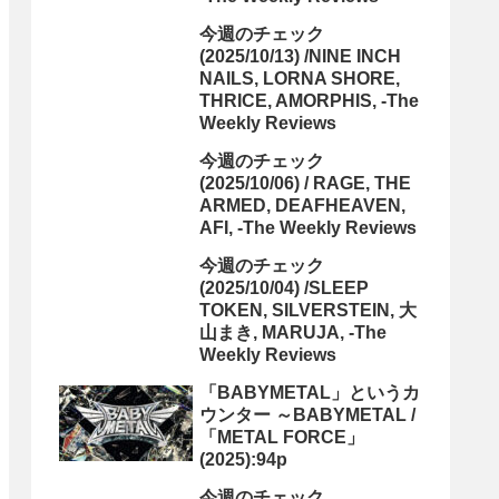
今週のチェック
(2025/10/13) /NINE INCH
NAILS, LORNA SHORE,
THRICE, AMORPHIS, -The
Weekly Reviews
今週のチェック
(2025/10/06) / RAGE, THE
ARMED, DEAFHEAVEN,
AFI, -The Weekly Reviews
今週のチェック
(2025/10/04) /SLEEP
TOKEN, SILVERSTEIN, 大
山まき, MARUJA, -The
Weekly Reviews
「BABYMETAL」というカ
ウンター ～BABYMETAL /
「METAL FORCE」
(2025):94p
今週のチェック