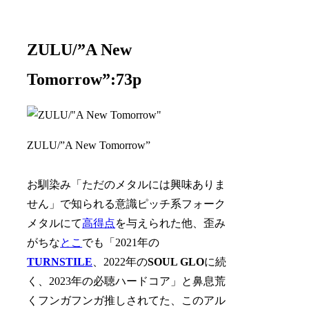
ZULU/”A New
Tomorrow”:73p
ZULU/”A New Tomorrow”
お馴染み「ただのメタルには興味ありま
せん」で知られる意識ピッチ系フォーク
メタルにて
高得点
を与えられた他、歪み
がちな
とこ
でも「2021年の
TURNSTILE
、2022年の
SOUL GLO
に続
く、2023年の必聴ハードコア」と鼻息荒
くフンガフンガ推しされてた、このアル