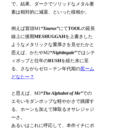
で、結果、ダークでソリッドなメタル要
素は相対的に減退、といった様相か。
例えば冒頭M1
“Taurus”
にて
TOOL
の延長
線上に後期
MESHUGGAH
を上書きした
ようなメタリックな重厚さを見せたかと
思えば、かたやM2
“Nightingale”
ではシテ
ィポップと往年の
RUSH
を経た末に至
る、さながらゼロ～テン年代期の
尻ーム
どなたー？
と思えば、M3
“The Alphabet of Me”
での
エモいモダンポップな軽やかさで跳躍す
る、ホーンも加えて陣取るオサレジャジ
ーさ。
あるいはこれに呼応して、本作イチにポ