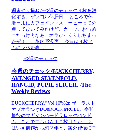
週末やり損ねた今週のチェック４枚を消
化する、ゲツヨル休肝日。 ところで休
肝日用にカフェインレスコーヒーっての
買ってひいてみたけど、カーッ、おっめ
ェたっけえなあ、オラびっくりしちまっ
たぞ！（←脳内野沢声） 今週は４枚と
もにレベル高し。 ...
今週のチェック
今週のチェック/BUCKCHERRY,
AVENGED SEVENFOLD,
RANCID, PUPIL SLICER, -The
Weekly Reviews
BUCKCHERRY/"Vol.10":82p ザ・ラスト
オブオラつきDQnROCK'n'ROLL、令和
最後のマガジンハードラロックバンド
も、これでアルバム１０枚目とか。 と
はいえ前作から約２年と、案外律儀にコ