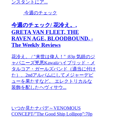
ンスタントにア...
今週のチェック
今週のチェック/ 花冷え。,
GRETA VAN FLEET, THE
RAVEN AGE, BLOODBOUND, -
The Weekly Reviews
花冷え。 / "来世は偉人！" :83p 気鋭のジ
ャパニーズ兇悪Kawaiiハイブリッド・メ
タルコア・ガールズバンド（適当に付け
た）、2ndアルバムにしてメジャーデビ
ューを果たすなど。 エレクトリカルな
装飾を配したヘヴィサウ...
いつか見たナパデ～VENOMOUS
CONCEPT/”The Good Ship Lollipop”:70p