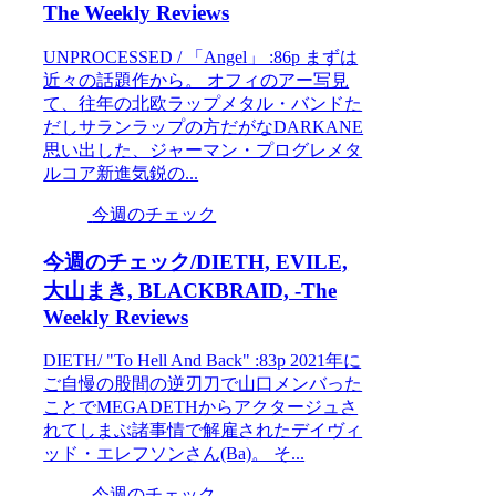
The Weekly Reviews
UNPROCESSED / 「Angel」 :86p まずは
近々の話題作から。 オフィのアー写見
て、往年の北欧ラップメタル・バンドた
だしサランラップの方だがなDARKANE
思い出した、ジャーマン・プログレメタ
ルコア新進気鋭の...
今週のチェック
今週のチェック/DIETH, EVILE,
大山まき, BLACKBRAID, -The
Weekly Reviews
DIETH/ "To Hell And Back" :83p 2021年に
ご自慢の股間の逆刃刀で山口メンバった
ことでMEGADETHからアクタージュさ
れてしまぶ諸事情で解雇されたデイヴィ
ッド・エレフソンさん(Ba)。 そ...
今週のチェック