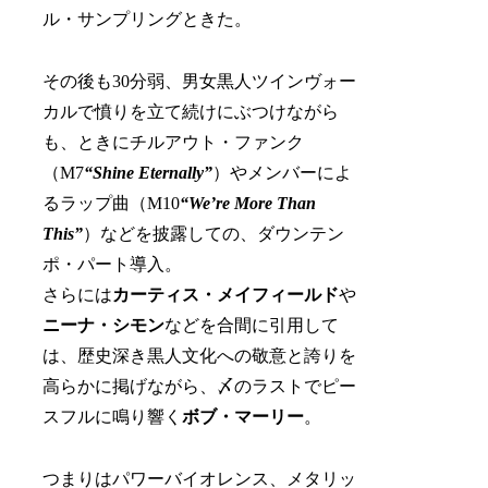
ル・サンプリングときた。
その後も30分弱、男女黒人ツインヴォー
カルで憤りを立て続けにぶつけながら
も、ときにチルアウト・ファンク
（M7
“Shine Eternally”
）やメンバーによ
るラップ曲（M10
“We’re More Than
This”
）などを披露しての、ダウンテン
ポ・パート導入。
さらには
カーティス・メイフィールド
や
ニーナ・シモン
などを合間に引用して
は、歴史深き黒人文化への敬意と誇りを
高らかに掲げながら、〆のラストでピー
スフルに鳴り響く
ボブ・マーリー
。
つまりはパワーバイオレンス、メタリッ