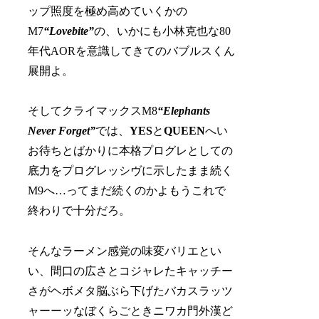
ップ照度を極め高めていくかの
M7
“Lovebite”
の、いかにも小林克也な80
年代AORを意識してきてのバブルスくん
展開よ。
そしてクライマックスM8
“Elephants
Never Forget”
では、
YES
と
QUEEN
へい
お待ちとばかりに本格プログレとしての
底力をプログレッシヴに示したまま続く
M9へ…ってまだ続くのかよもうこれで
終わりで十分だろ。
そんなラーメン感覚の味変バリエとい
い、間口の広さとコジャレたキャッチー
さがヘボメタ脳ぶら下げたバカスラッツ
ャーーッなぼくらごときニワカ門外漢ど