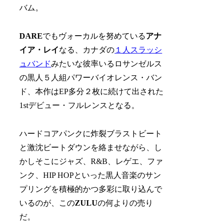
バム。
DARE
でもヴォーカルを努めている
アナ
イア・レイ
なる、カナダの
１人スラッシ
ュバンド
みたいな彼率いるロサンゼルス
の黒人５人組パワーバイオレンス・バン
ド、本作はEP多分２枚に続けて出された
1stデビュー・フルレンスとなる。
ハードコアパンクに炸裂ブラストビート
と激沈ビートダウンを絡ませながら、し
かしそこにジャズ、R&B、レゲエ、ファ
ンク、HIP HOPといった黒人音楽のサン
プリングを積極的かつ多彩に取り込んで
いるのが、この
ZULU
の何よりの売り
だ。