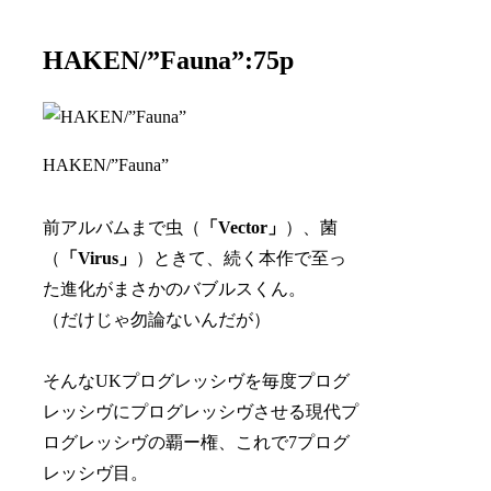
HAKEN/”Fauna”:75p
HAKEN/”Fauna”
前アルバムまで虫（
「Vector」
）、菌
（
「Virus」
）ときて、続く本作で至っ
た進化がまさかのバブルスくん。
（だけじゃ勿論ないんだが）
そんなUKプログレッシヴを毎度プログ
レッシヴにプログレッシヴさせる現代プ
ログレッシヴの覇ー権、これで7プログ
レッシヴ目。