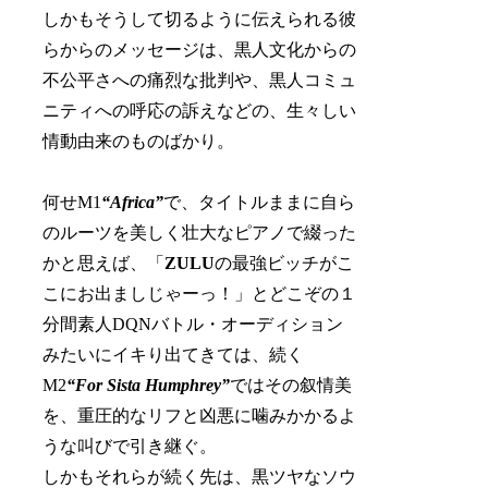
しかもそうして切るように伝えられる彼
らからのメッセージは、黒人文化からの
不公平さへの痛烈な批判や、黒人コミュ
ニティへの呼応の訴えなどの、生々しい
情動由来のものばかり。
何せM1
“Africa”
で、タイトルままに自ら
のルーツを美しく壮大なピアノで綴った
かと思えば、「
ZULU
の最強ビッチがこ
こにお出ましじゃーっ！」とどこぞの１
分間素人DQNバトル・オーディション
みたいにイキり出てきては、続く
M2
“For Sista Humphrey”
ではその叙情美
を、重圧的なリフと凶悪に噛みかかるよ
うな叫びで引き継ぐ。
しかもそれらが続く先は、黒ツヤなソウ