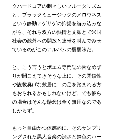
クハードコアの刺々しいブルータリズム
と、ブラックミュージックのメロウネス
という静動アゲサゲの抑揚を編み込みな
がら、それら双方の熱情と文脈とで米国
社会の疎外への開放と連帯を叫んでみせ
ているのがこのアルバムの醍醐味だ。
と、こう言うとポエム専門誌の舌なめず
りが聞こえてきそうな上に、その閉鎖性
や説教臭げな敷居に二の足を踏まれる方
もおられるかもしれないけど、でも彼ら
の場合はそんな懸念は全く無用なのであ
しからず。
もっと自由かつ体感的に、そのサンプリ
ングされた黒人音楽の渋さと鋼色のハー