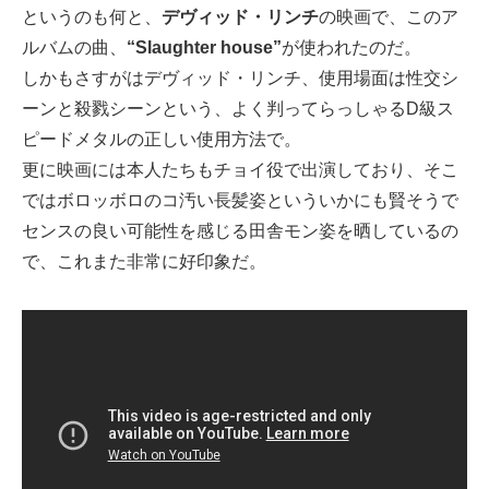
というのも何と、
デヴィッド・リンチ
の映画で、このア
ルバムの曲、
“Slaughter house”
が使われたのだ。
しかもさすがはデヴィッド・リンチ、使用場面は性交シ
ーンと殺戮シーンという、よく判ってらっしゃるD級ス
ピードメタルの正しい使用方法で。
更に映画には本人たちもチョイ役で出演しており、そこ
ではボロッボロのコ汚い長髪姿といういかにも賢そうで
センスの良い可能性を感じる田舎モン姿を晒しているの
で、これまた非常に好印象だ。