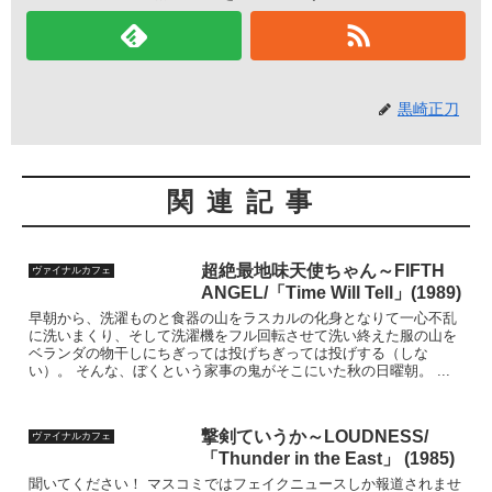
黒崎正刀
関連記事
超絶最地味天使ちゃん～FIFTH
ヴァイナルカフェ
ANGEL/「Time Will Tell」(1989)
早朝から、洗濯ものと食器の山をラスカルの化身となりて一心不乱
に洗いまくり、そして洗濯機をフル回転させて洗い終えた服の山を
ベランダの物干しにちぎっては投げちぎっては投げする（しな
い）。 そんな、ぼくという家事の鬼がそこにいた秋の日曜朝。 ...
撃剣ていうか～LOUDNESS/
ヴァイナルカフェ
「Thunder in the East」 (1985)
聞いてください！ マスコミではフェイクニュースしか報道されませ