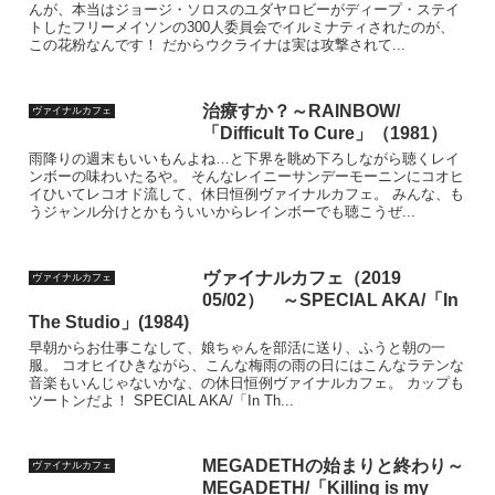
んが、本当はジョージ・ソロスのユダヤロビーがディープ・ステイ
トしたフリーメイソンの300人委員会でイルミナティされたのが、
この花粉なんです！ だからウクライナは実は攻撃されて...
治療すか？～RAINBOW/
ヴァイナルカフェ
「Difficult To Cure」（1981）
雨降りの週末もいいもんよね…と下界を眺め下ろしながら聴くレイ
ンボーの味わいたるや。 そんなレイニーサンデーモーニンにコオヒ
イひいてレコオド流して、休日恒例ヴァイナルカフェ。 みんな、も
うジャンル分けとかもういいからレインボーでも聴こうぜ...
ヴァイナルカフェ（2019
ヴァイナルカフェ
05/02） ～SPECIAL AKA/「In
The Studio」(1984)
早朝からお仕事こなして、娘ちゃんを部活に送り、ふうと朝の一
服。 コオヒイひきながら、こんな梅雨の雨の日にはこんなラテンな
音楽もいんじゃないかな、の休日恒例ヴァイナルカフェ。 カップも
ツートンだよ！ SPECIAL AKA/「In Th...
MEGADETHの始まりと終わり～
ヴァイナルカフェ
MEGADETH/「Killing is my