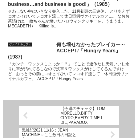
business…and business is good!」（1985）
せわしない中にいきなり突入した、11月初頭の三連休。 とりあえず
コオヒイひいてレコオド流して休日恒例ヴァイナルカフェ。 なおお
茶請けは、 娘ちゃんが焼いたハロウィンクッキーを。うまうま。
MEGADETH / 「Killing Is...
何も壊せなかったブレイカー～
ヴァイナルカフェ
ACCEPT/「Hungry Years」
(1987)
「カンチ、ワックスしよっか！？」 てことで連休だし天気いいし余
りに車が汚れてるしなので洗車＆ワックスがけしてくるんですけ
ど、おっとその前にコオヒイひいてレコオド流して、休日恒例ヴァ
イナルカフェ。 ACCEPT/「Hungry Years...
【今週のチェック】TOM
MORELLO,BIFFY
CLYRO,EVERY TIME I
DIE,PARADOX
黒雑記2021 11/16：JEAN
MACHINE～ここ数日の日記と