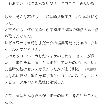
うわあホントにつまんないや！（ニコニコ）みたいな。
しかしそんな本作も、当時は輸入盤で少しだけ話題にな
った。
と言うのも、何の間違いか某BURRN!誌で85点の高得点
を取ったからだ。
レビュワーは当時はまだ一介の編集者だった頃の、クレ
イドルオブぴろせ氏。
このカッコいいイカしたジャケのこれを、センスが良
い、可能性を感じる、と大絶賛していたのだから、いか
に当時の彼のセンスが良かったかがよく判る。
（※注釈1）
ちなみに彼が可能性を感じるというこのバンドは、この
デビューアルバムを最後に消滅した。
さて、実はそんな彼らが、唯一の日の目を浴びたことが
ある。