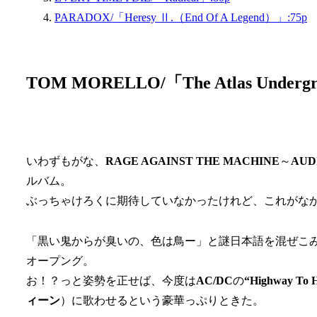
PARADOX/「Heresy Ⅱ.（End Of A Legend）」:75p
TOM MORELLO/「The Atlas Undergro
いわずもがな、
RAGE AGAINST THE MACHINE
～
AUD
ルバム。
ぶっちゃけろくに期待していなかったけれど、これがな
「黒い鬼からが臭いの、色は鳥ー」と謎日本語を混ぜこ
オープング。
お！？っと姿勢を正せば、今度は
AC/DC
の
“Highway To H
ィーン
）に歌わせるという豪華っぷりときた。