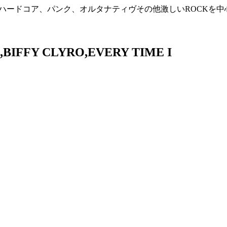
、ハードコア、パンク、オルタナティヴその他激しいROCKを
FY CLYRO,EVERY TIME I