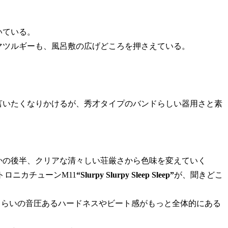
いている。
マツルギーも、風呂敷の広げどころを押さえている。
言いたくなりかけるが、秀才タイプのバンドらしい器用さと素
。
かの後半、クリアな清々しい荘厳さから色味を変えていく
ロニカチューンM11
“Slurpy Slurpy Sleep Sleep”
が、聞きどこ
くらいの音圧あるハードネスやビート感がもっと全体的にある