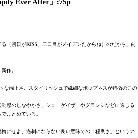
ily Ever After」:75p
てる（初日が
KISS
、二日目がメイデンだからね）のだから、向
う新作。
フトな端正さ、スタイリッシュで繊細なポップネスが特徴のこの
躍動感のしなやかさ、シューゲイザーやグランジなどに通じる
ムでまとめている。
塩梅にせよ、過剰にならない良い意味での「程良さ」というの