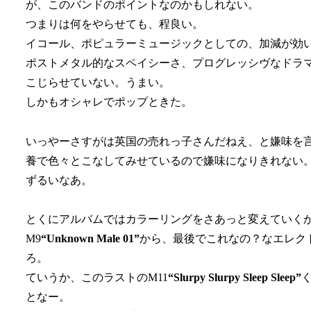
が、このバンドのポイントなのかもしれない。
つまりは何をやらせても、程良い。
イコール、ポピュラーミュージックとしての、加減が効
ポストメタル的なスペイシーさ、プログレッシヴなドラ
こじらせていない。うまい。
しかもオシャレでポップときた。
いっやーさすがは英国の売れっ子さんだねえ、と嫌味を
養で色々とこなしてみせているので嫌味になりきれない
ずるいなあ。
とくにアルバムではカラーリングをさあっと変えていく
M9
“Unknown Male 01”
から、最後でこれなの？なエレクト
ろ。
ていうか、このラストのM11
“Slurpy Slurpy Sleep Sleep”
となー。