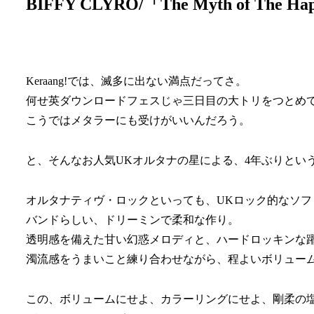
BIFFY CLYRO/「The Myth of The Happ
Keraang!では、滅多に出ない満点だってさ。
何せ英ダウンロードフェスじゃ三日目の大トリをつとめ
こうではメタラーにも受けがいいんだろう。
と、そんなお人気UKオルタナの星による、4年ぶりとい
オルタナティヴ・ロックといっても、UKロック的なソ
バンドらしい、ドリーミンで柔和な作り。
透明感を備えた甘い幻惑メロディと、ハードロッキンな
濁流感をうまいこと練り合わせながら、程よいボリュー
この、ボリュームにせよ、カラーリングにせよ、剛柔の