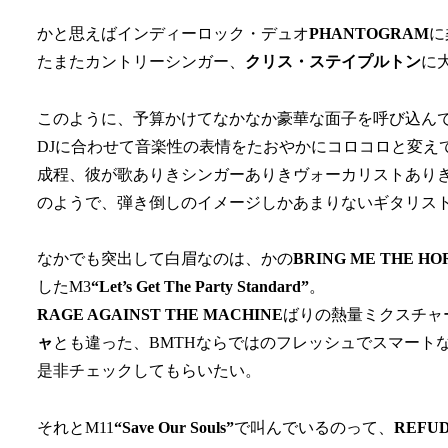
かと思えばインディーロック・デュオ
PHANTOGRAM
に
たまたカントリーシンガー、
クリス・ステイプルトン
に
このように、予算かけてなかなか豪華な面子を呼び込ん
DJに合わせて音楽性の表情をたおやかにコロコロと変え
成程、彼が歌ありきシンガーありきヴォーカリストあり
のようで、弾き倒しのイメージしかあまりないギタリス
なかでも突出して白眉なのは、かの
BRING ME THE HO
したM3
“Let’s Get The Party Standard”
。
RAGE AGAINST THE MACHINE
ばりの熱量ミクスチャ
ャ
とも違った、BMTHならではのフレッシュでスマート
是非チェックしてもらいたい。
それとM11
“Save Our Souls”
で叫んでいるのって、
REFU