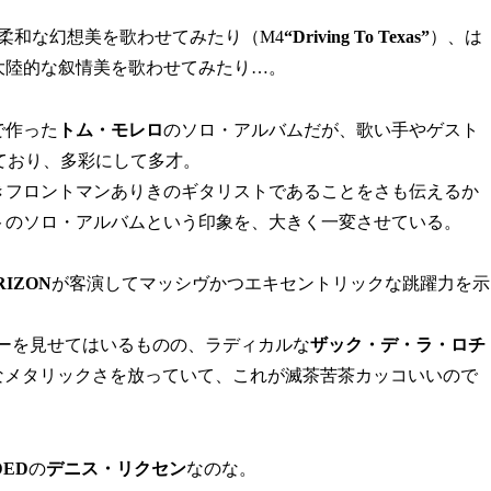
柔和な幻想美を歌わせてみたり（M4
“Driving To Texas”
）、は
大陸的な叙情美を歌わせてみたり…。
で作った
トム・モレロ
のソロ・アルバムだが、歌い手やゲスト
ており、多彩にして多才。
きフロントマンありきのギタリストであることをさも伝えるか
トのソロ・アルバムという印象を、大きく一変させている。
RIZON
が客演してマッシヴかつエキセントリックな跳躍力を示
ーを見せてはいるものの、ラディカルな
ザック・デ・ラ・ロチ
なメタリックさを放っていて、これが滅茶苦茶カッコいいので
DED
の
デニス・リクセン
なのな。