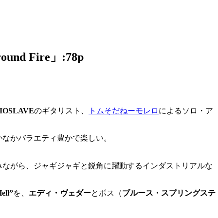
und Fire」:78p
IOSLAVE
のギタリスト、
トムそだねーモレロ
によるソロ・ア
かなかバラエティ豊かで楽しい。
みながら、ジャギジャギと鋭角に躍動するインダストリアルな
ell”
を、
エディ・ヴェダー
とボス（
ブルース・スプリングステ