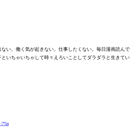
出ない。働く気が起きない。仕事したくない。毎日漫画読んで
子といちゃいちゃして時々えろいことしてダラダラと生きてい
:75p