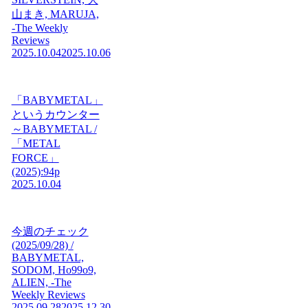
山まき, MARUJA,
-The Weekly
Reviews
2025.10.04
2025.10.06
「BABYMETAL」
というカウンター
～BABYMETAL /
「METAL
FORCE」
(2025):94p
2025.10.04
今週のチェック
(2025/09/28) /
BABYMETAL,
SODOM, Ho99o9,
ALIEN, -The
Weekly Reviews
2025.09.28
2025.12.30