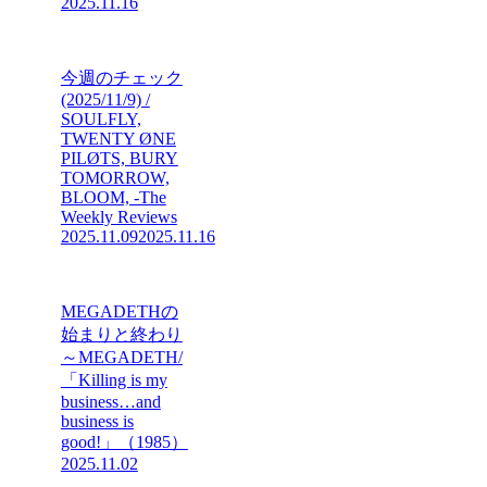
2025.11.16
今週のチェック
(2025/11/9) /
SOULFLY,
TWENTY ØNE
PILØTS, BURY
TOMORROW,
BLOOM, -The
Weekly Reviews
2025.11.09
2025.11.16
MEGADETHの
始まりと終わり
～MEGADETH/
「Killing is my
business…and
business is
good!」（1985）
2025.11.02