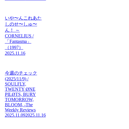
いや〜んこれあた
しのせ〜しゅ〜
ん！ ～
CORNELIUS /
「Fantasma」
（1997）
2025.11.16
今週のチェック
(2025/11/9) /
SOULFLY,
TWENTY ØNE
PILØTS, BURY
TOMORROW,
BLOOM, -The
Weekly Reviews
2025.11.09
2025.11.16