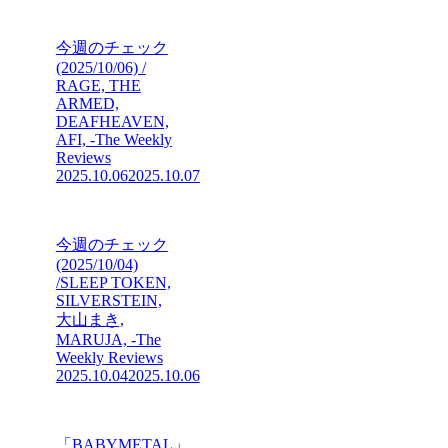
今週のチェック
(2025/10/06) /
RAGE, THE
ARMED,
DEAFHEAVEN,
AFI, -The Weekly
Reviews
2025.10.06
2025.10.07
今週のチェック
(2025/10/04)
/SLEEP TOKEN,
SILVERSTEIN,
大山まき,
MARUJA, -The
Weekly Reviews
2025.10.04
2025.10.06
「BABYMETAL」