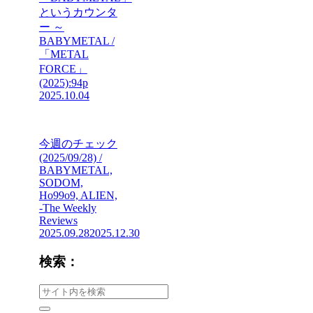
というカウンタ
ー ～
BABYMETAL /
「METAL
FORCE」
(2025):94p
2025.10.04
今週のチェック
(2025/09/28) /
BABYMETAL,
SODOM,
Ho99o9, ALIEN,
-The Weekly
Reviews
2025.09.28
2025.12.30
検索：