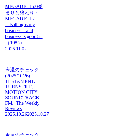
MEGADETHの始
まりと終わり～
MEGADETH/
「Killing is my
business…and
business is good!」
（1985）
2025.11.02
今週のチェック
(2025/10/26) /
TESTAMENT,
TURNSTILE,
MOTION CITY
SOUNDTRACK,
FM, -The Weekly
Reviews
2025.10.26
2025.10.27
今週のチェック