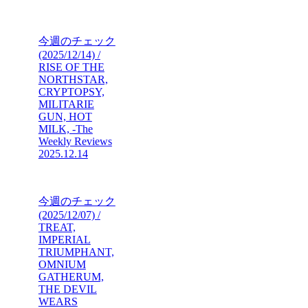
今週のチェック
(2025/12/14) /
RISE OF THE
NORTHSTAR,
CRYPTOPSY,
MILITARIE
GUN, HOT
MILK, -The
Weekly Reviews
2025.12.14
今週のチェック
(2025/12/07) /
TREAT,
IMPERIAL
TRIUMPHANT,
OMNIUM
GATHERUM,
THE DEVIL
WEARS