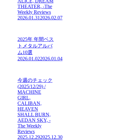
ALICE, DREAM
THEATER, -The
Weekly Reviews
2026.01.31
2026.02.07
2025年 年間ベス
トメタルアルバ
ム10選
2026.01.02
2026.01.04
今週のチェック
(2025/12/29) /
MACHINE
GIRL,
CALIBAN,
HEAVEN
SHALL BURN,
AEDAN SKY, -
The Weekly
Reviews
2025.12.29
2025.12.30