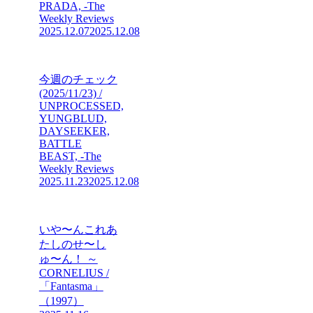
PRADA, -The
Weekly Reviews
2025.12.07
2025.12.08
今週のチェック
(2025/11/23) /
UNPROCESSED,
YUNGBLUD,
DAYSEEKER,
BATTLE
BEAST, -The
Weekly Reviews
2025.11.23
2025.12.08
いや〜んこれあ
たしのせ〜し
ゅ〜ん！ ～
CORNELIUS /
「Fantasma」
（1997）