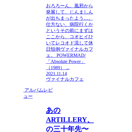
おろろーん。風邪から
発展して、じんましん
が出ちまったよう…。
仕方ない、病院行くか
というその前にまずは
ここから、コオヒイひ
いてレコオド流して休
日恒例ヴァイナルカフ
ェ。 POWERMAD/
「Absolute Power」
（1989） ...
2021.11.14
ヴァイナルカフェ
アルバムレビ
ュー
あの
ARTILLERY、
の三十年先〜