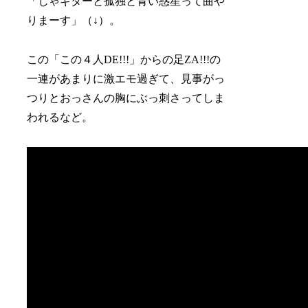
「じゃギターと孤独と青い惑星って曲や
りまーす」（↓）。
この「この４人DE!!!」からの足ZA!!!の
一連があまりに激エモ過ぎて、見事がっ
つりとおっさんの胸にぶっ刺さってしま
われるなど。