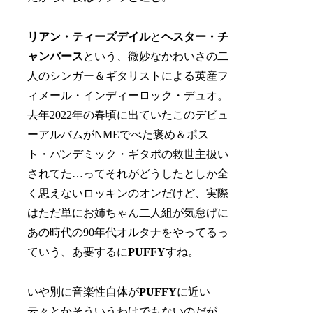
リアン・ティーズデイル
と
ヘスター・チ
ャンバース
という、微妙なかわいさの二
人のシンガー＆ギタリストによる英産フ
ィメール・インディーロック・デュオ。
去年2022年の春頃に出ていたこのデビュ
ーアルバムがNMEでべた褒め＆ポス
ト・パンデミック・ギタポの救世主扱い
されてた…ってそれがどうしたとしか全
く思えないロッキンのオンだけど、実際
はただ単にお姉ちゃん二人組が気怠げに
あの時代の90年代オルタナをやってるっ
ていう、あ要するに
PUFFY
すね。
いや別に音楽性自体が
PUFFY
に近い
云々とかそういうわけでもないのだが、