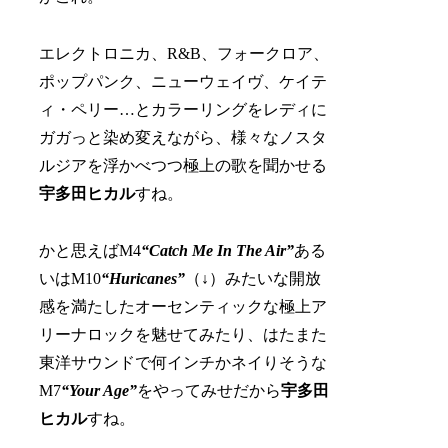
エレクトロニカ、R&B、フォークロア、
ポップパンク、ニューウェイヴ、ケイテ
ィ・ペリー…とカラーリングをレディに
ガガっと染め変えながら、様々なノスタ
ルジアを浮かべつつ極上の歌を聞かせる
宇多田ヒカル
すね。
かと思えばM4
“Catch Me In The Air”
ある
いはM10
“Huricanes”
（↓）みたいな開放
感を満たしたオーセンティックな極上ア
リーナロックを魅せてみたり、はたまた
東洋サウンドで何インチかネイりそうな
M7
“Your Age”
をやってみせだから
宇多田
ヒカル
すね。