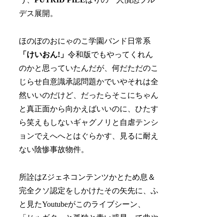
デス展開。
ほのぼのおにゃのこ学園バンド日常系
「けいおん!」
令和版でもやってくれん
のかと思っていたんだが、何だただのこ
じらせ自意識承認問題かでいやそれは全
然いいのだけど、だったらそこにちゃん
と真正面から向かえばいいのに、ひたす
ら笑えもしないギャグノリと自虐テンシ
ョンでえへへとはぐらかす、見るに耐え
ない陰惨事故物件。
所詮はZジェネコンテンツかとため息＆
完全クソ認定をしかけたその矢先に、ふ
と見たYoutubeがこのライブシーン、