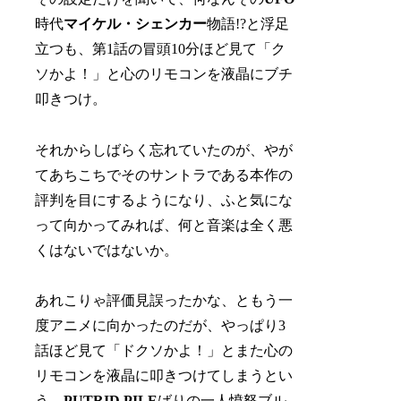
時代
マイケル・シェンカー
物語!?と浮足
立つも、第1話の冒頭10分ほど見て「ク
ソかよ！」と心のリモコンを液晶にブチ
叩きつけ。
それからしばらく忘れていたのが、やが
てあちこちでそのサントラである本作の
評判を目にするようになり、ふと気にな
って向かってみれば、何と音楽は全く悪
くはないではないか。
あれこりゃ評価見誤ったかな、ともう一
度アニメに向かったのだが、やっぱり3
話ほど見て「ドクソかよ！」とまた心の
リモコンを液晶に叩きつけてしまうとい
う、
PUTRID PILE
ばりの一人憤怒ブル