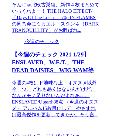
そんじゃ北欧古巣組、新作４枚まとめて
いっくわよー！ THE HALO EFFECT/
「Days Of The Lost」：70p IN FLAMES
の同窓会にミカエル・スタンネ（DARK
TRANQUILLITY）がお呼ばれ...
今週のチェック
【今週のチェック 2021 1/29】
ENSLAVED、W.E.T.、THE
DEAD DAISIES、WIG WAM等
今週の4枚はド地味な上、オヌヌメ以外
今一つ。 どれも悪くはないんだけど、
なんかモノ足りないんだよなあ…。
ENSLAVED/Utgard:88点 （今週のオヌヌ
メ） アルバム15枚目にして、やもすれ
ば最高傑作を更新してきたか。そう言...