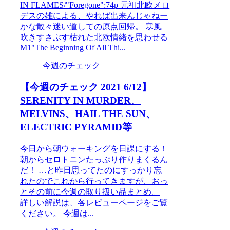
IN FLAMES/"Foregone":74p 元祖北欧メロ
デスの雄による、やれば出来んじゃねー
かな散々迷い道しての原点回帰。 寒風
吹きすさぶす枯れた北欧情緒を思わせる
M1"The Beginning Of All Thi...
今週のチェック
【今週のチェック 2021 6/12】
SERENITY IN MURDER、
MELVINS、HAIL THE SUN、
ELECTRIC PYRAMID等
今日から朝ウォーキングを日課にする！
朝からセロトニンたっぷり作りまくるん
だ！ …と昨日思ってたのにすっかり忘
れたのでこれから行ってきますが、おっ
とその前に今週の取り扱い品まとめ。
詳しい解説は、各レビューページをご覧
ください。 今週は...