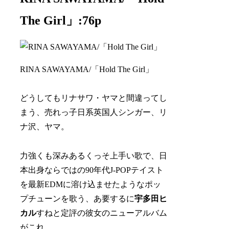
The Girl」:76p
RINA SAWAYAMA/「Hold The Girl」
どうしてもリナサワ・ヤマと間違ってし
まう、売れっ子日系英国人シンガー、リ
ナ沢、ヤマ。
力強くも深みあるくっそ上手い歌で、日
本出身ならではの90年代J-POPテイスト
を最新EDMに溶け込ませたようなポッ
プチューンを歌う、あ要するに
宇多田ヒ
カル
すねと定評の彼女のニューアルバム
がこれ。