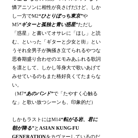
憐アニソンに相性が良さげだけど、しか
し一方でM2
“ひとりぼっち東京”
や
M5
“ギターと孤独と青い惑星”
ただし
「惑星」と書いてオサレに「ほし」と読
む、といった「ギターと少女と街」とい
うそれ全男子が胸掻き立てられるやつな
思春期盛り合わせのエモみあふれる歌詞
を凛として、しかし等身大で歌いあげて
みせているのもまた格好良くてたまらな
い。
（M7
“あのバンド”
で「たやすく心触る
な」と歌い放つシーンも、印象的だ）
しかもラストにはM14
“転がる岩、君に
朝が降る”
と
ASIAN KUNG-FU
GENERATION
をカヴァーしているのだ