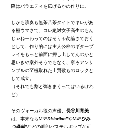
降はバラエティを広げるかの作りに。
しかも演奏も無茶苦茶タイトでキレがあ
る極ウマさで、コレ絶対女子高生のもん
じゃねーわってのはそりゃ勿論さておく
として、作り的には主人公枠のギタープ
レイをもっと前面に押し出してんのかと
思いきや案外そうでもなく、寧ろアンサ
ンブルの至極取れた上質歌ものロックと
して成立。
（それでも割と弾きまくってはいるけれ
ど）
そのヴォーカル役の声優、
長谷川育美
は、本来ならM3
“Distortion”
やM4
“ひみ
つ基地”
などの明朗パステルポップな可