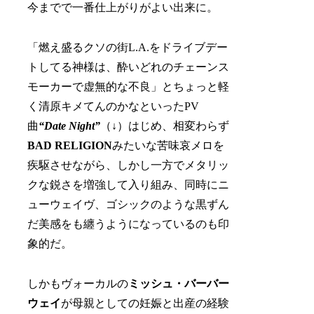
今までで一番仕上がりがよい出来に。
「燃え盛るクソの街L.A.をドライブデー
トしてる神様は、酔いどれのチェーンス
モーカーで虚無的な不良」とちょっと軽
く清原キメてんのかなといったPV
曲
“Date Night”
（↓）はじめ、相変わらず
BAD RELIGION
みたいな苦味哀メロを
疾駆させながら、しかし一方でメタリッ
クな鋭さを増強して入り組み、同時にニ
ューウェイヴ、ゴシックのような黒ずん
だ美感をも纏うようになっているのも印
象的だ。
しかもヴォーカルの
ミッシュ・バーバー
ウェイ
が母親としての妊娠と出産の経験