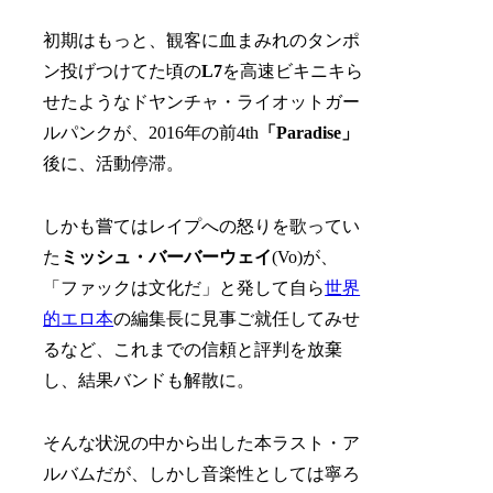
初期はもっと、観客に血まみれのタンポ
ン投げつけてた頃の
L7
を高速ビキニキら
せたようなドヤンチャ・ライオットガー
ルパンクが、2016年の前4th
「Paradise」
後に、活動停滞。
しかも嘗てはレイプへの怒りを歌ってい
た
ミッシュ・バーバーウェイ
(Vo)が、
「ファックは文化だ」と発して自ら
世界
的エロ本
の編集長に見事ご就任してみせ
るなど、これまでの信頼と評判を放棄
し、結果バンドも解散に。
そんな状況の中から出した本ラスト・ア
ルバムだが、しかし音楽性としては寧ろ