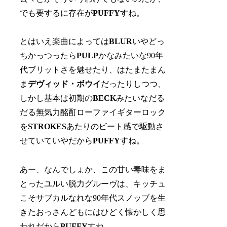
でも要するに存在が
PUFFY
すね。
とはいえ楽曲によっては
BLUR
いやどっ
ちかっつったら
PULP
かなみたいな90年
代ブリットさを魅せたり、はたまたまん
ま
デヴィッド・ボウイ
だったりしつつ、
しかし基本は初期の
BECK
みたいなだる
だる無気力酩酊ローファイギターロック
を
STROKES
あたりのビート感で駆動さ
せていていやだから
PUFFY
すね。
あー、なんでしょか、この甘い毒味をま
とったユルい脱力グルーヴは、キッチュ
こそサブカルなれな90年代スノッブを生
きたおっさんどもにはひどく懐かしく思
われだから
PUFFY
すね。