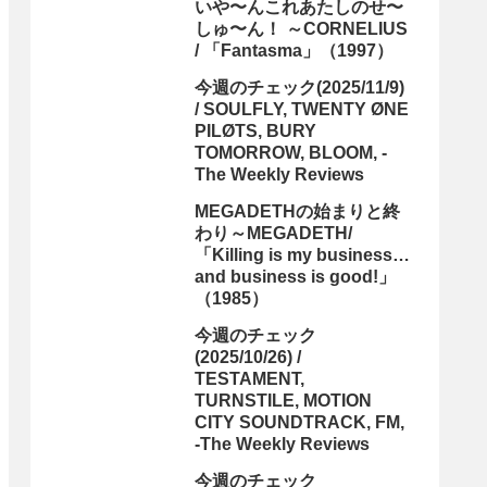
いや〜んこれあたしのせ〜
しゅ〜ん！ ～CORNELIUS
/ 「Fantasma」（1997）
今週のチェック(2025/11/9)
/ SOULFLY, TWENTY ØNE
PILØTS, BURY
TOMORROW, BLOOM, -
The Weekly Reviews
MEGADETHの始まりと終
わり～MEGADETH/
「Killing is my business…
and business is good!」
（1985）
今週のチェック
(2025/10/26) /
TESTAMENT,
TURNSTILE, MOTION
CITY SOUNDTRACK, FM,
-The Weekly Reviews
今週のチェック