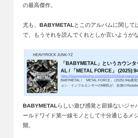
の最高傑作。
尤も、
BABYMETAL
とこのアルバムに関して
で、もうそれを読んでくれとしか言いようが
HEAVYROCK JUNK-YZ
「BABYMETAL」というカウンター
AL / 「METAL FORCE」 (2025):9
https://heavyrockjunkyz.com/2025/10/04/babymetal-me
BABYMETAL / 「METAL FORCE」 (2025):
ョン・インフルエンサーのMB氏が、自身のYoutu
件。ファッションなんて知らねーよ、興味ねーよ
が、まあそう言わずに聞いてくれ。（有料メンバ
るため、ざっくり大まかに意図を汲みながら紹介
BABYMETAL
らしい遊び感覚と節操ないジャ
「ソウシオオツキ」がLVMHプライズ2025 グラ
いて解説しながら）「日本ブランドはカウンターで
ールドワイド第一線モノとして十分通じるメ
っくり）今回のこの受賞は、本場ヨーロッパ...
開。