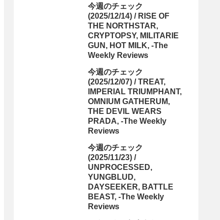
今週のチェック
(2025/12/14) / RISE OF
THE NORTHSTAR,
CRYPTOPSY, MILITARIE
GUN, HOT MILK, -The
Weekly Reviews
今週のチェック
(2025/12/07) / TREAT,
IMPERIAL TRIUMPHANT,
OMNIUM GATHERUM,
THE DEVIL WEARS
PRADA, -The Weekly
Reviews
今週のチェック
(2025/11/23) /
UNPROCESSED,
YUNGBLUD,
DAYSEEKER, BATTLE
BEAST, -The Weekly
Reviews