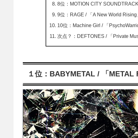
8位：MOTION CITY SOUNDTRACK / 
9位：RAGE / 「A New World Risin
10位：Machine Girl / 「PsychoWarrio
次点？：DEFTONES / 「Private Mu
１位：BABYMETAL / 「METAL