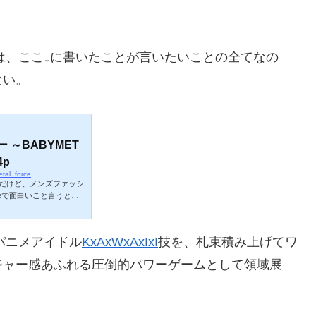
は、ここ↓に書いたことが言いたいことの全てなの
ない。
 ～BABYMET
4p
tal_force
94p唐突だけど、メンズファッシ
beで面白いこと言うとる
、と思うかもしれない
ーシップ動画の内容であ
する）（日本のブランド
パニメアイドル
KxAxWxAxIxI
技を、札束積み上げてワ
ンプリを受賞したことにつ
勝負！」（MB氏以下ざ
ジャー感あふれる圧倒的パワーゲームとして領域展