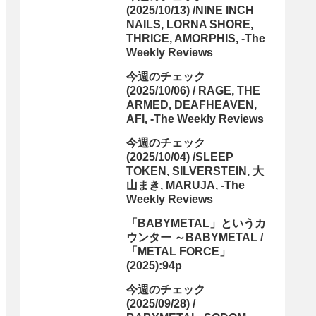
(2025/10/13) /NINE INCH
NAILS, LORNA SHORE,
THRICE, AMORPHIS, -The
Weekly Reviews
今週のチェック
(2025/10/06) / RAGE, THE
ARMED, DEAFHEAVEN,
AFI, -The Weekly Reviews
今週のチェック
(2025/10/04) /SLEEP
TOKEN, SILVERSTEIN, 大
山まき, MARUJA, -The
Weekly Reviews
「BABYMETAL」というカ
ウンター ～BABYMETAL /
「METAL FORCE」
(2025):94p
今週のチェック
(2025/09/28) /