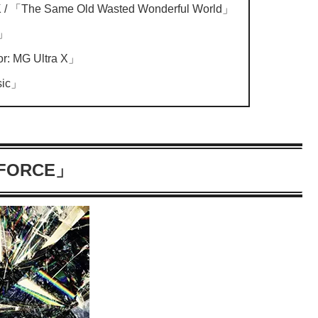
「The Same Old Wasted Wonderful World」
g」
r: MG Ultra X」
sic」
 FORCE」