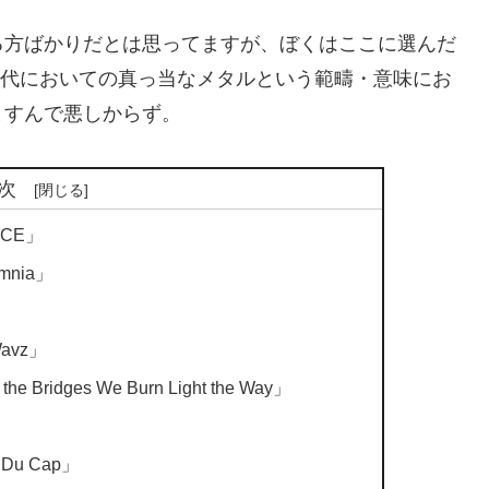
る方ばかりだとは思ってますが、ぼくはここに選んだ
う時代においての真っ当なメタルという範疇・意味にお
ますんで悪しからず。
次
RCE」
mnia」
Wavz」
 Bridges We Burn Light the Way」
 Du Cap」