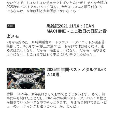
ないだけで、ちょいちょいチェックしていたんだぜ！ そんな今頃の
2023年のベストアルバム１０選を。 今年はちゃんと順位付きで。
でもなんか、今年は割と大御所ばっかになっち...
黒雑記2021 11/16：JEAN
黒雑記
MACHINE～ここ数日の日記と音
楽メモ
9月から始めた、16時間断食オートファジー・ダイエットが滅茶苦
茶捗って、3ヶ月で6kg以上の激ヤセ。 おかげで体は軽くなり、走
るのは楽しくなり、だから一層走るようになり、だから一層やせる
ようになり…とこれまではもう本当にいい事づくめだった...
2025年 年間ベストメタルアルバ
黒雑記
ム10選
皆様、 2026年、新年あけましておめでとうございます。 さて、無
事に年も開けたことだし、2025年の年間ベスト・アルバム１０枚と
か恒例ていうかベタなやつやっときます。 ちまちま付けてきたレビ
ューのレーティングと違うじゃねーか、どんだ...