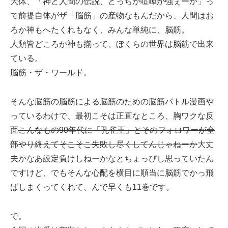
大体、「神と人間の伝説、どっちが喧嘩が強ぇーか」っ
て前提自体がザ「脳筋」の産物なもんだから、人間はお
ろか神もへたくれもなく、みんな単純に、脳筋。
人類皆どころか神も揃って、ぼくらの世界は脳筋で出来
ている。
脳筋・ザ・ワールド。
そんな脳筋の脳筋による脳筋のための脳筋バトル漫画や
っているわけで、最初こそは正直なところ、胸ワクな反
面
こんなもの90年代に「孔雀王」とそのフォロワーが全
部やり終えてそこそこ失敗し尽くしてんじゃねーか
大丈
夫かなあ設定負けしねーかなとちょっぴし思っていたん
ですけど、でもそんな心配を横目に順当に脳筋でかっ飛
ばしまくってくれて、んで早くも11巻です。
で。