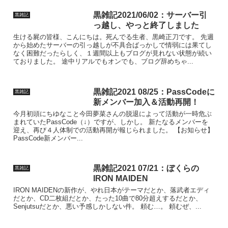
黒雑記2021/06/02：サーバー引
黒雑記
っ越し、やっと終了しました
生ける屍の皆様、こんにちは。死んでる生者、黒崎正刀です。 先週
から始めたサーバーの引っ越しが不具合ばっかしで情弱には果てし
なく困難だったらしく、１週間以上もブログが見れない状態が続い
ておりました。 途中リアルでもオンでも、ブログ辞めちゃ...
黒雑記2021 08/25：PassCodeに
黒雑記
新メンバー加入＆活動再開！
今月初頭にちゆなこと今田夢菜さんの脱退によって活動が一時危ぶ
まれていたPassCode（↓）ですが、しかし。 新たなるメンバーを
迎え、再び４人体制での活動再開が報じられました。 【お知らせ】
PassCode新メンバー...
黒雑記2021 07/21：ぼくらの
黒雑記
IRON MAIDEN
IRON MAIDENの新作が、やれ日本がテーマだとか、落武者エディ
だとか、CD二枚組だとか、たった10曲で80分超えするだとか、
Senjutsuだとか、悪い予感しかしない件。 頼む…。 頼むぜ、...