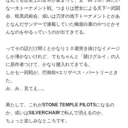
なんでも歴史上の女帝が集まって、女「終ワル」みたい
な一大トーナメント戦、つまりは歴女による天下一武闘
会、暗黒武術会、或いは刃牙の地下トーナメントとかあ
となんだサンデーで連載していた幽遊白書のやつとかそ
んなのをやるっていうのが出てきてる。
ってその話だけ聞くとかなり１０週突き抜けなイメージ
しか沸かないけれど、でもちゃんと「賭けグルイ」の人
に原作者つけて、かなり腰入れてきてる。
しかも一回戦が、巴御前×エリザベス・バートリーとき
た。
み、み、見てえ…。
果たして、これが
STONE TEMPLE PILOTS
になるの
か、或いは
SILVERCHAIR
で転んで消えるのか。
ちょっと楽しみなところです。