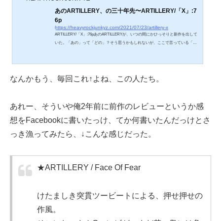
あのARTILLERY、の三十年先〜ARTILLERY/「X」:7
6p
https://heavyrockjunkyz.com/2021/07/23/artillery-x
ARTILLERY/「X」:76pあのARTILLERYが、いつの間にかひっそりと新作を出して
いた。「あの」って「どの」？そう思うかもしれないが、ここで言っている「あ
の」とは「あのBy Inheritance」の、「あの」である。80年代初頭には、すでに自
国デンマークにて活動を開始していた彼等。その後2作のアルバムを経た1990年、
3rdフルレンスとして出されるとともに彼らの名を押し広めることとなった一枚
が、この「By Inheritance」であった。クランチィな攻撃性にダークトーンのギタ
なんかもう、毎回これ↑よね、この人たち。
ーメロを多彩に塗しながら、しかも時にはアラビアンというかエスニ...
あれー、そういや俺2年前に前作のレビューというか感
想をFacebookに書いたっけ、てか何書いたんだっけとさ
っき漁ってみたら、↓こんな感じだった。
★ARTILLERY / Face Of Fear
けたましき突貫ツービートによる、押せ押せの
作風。