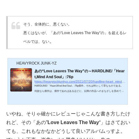
そう、全体的に、悪くない。
悪くはないが、「あの“Love Leaves The Way”の」を超えるレ
。
ベルでは、ない
HEAVYROCK JUNK-YZ
あの“Love Leaves The Way”の～HARDLINE/「Hear
t,Mind And Soul」:76p
https://heavyrockjunkyz.com/2021/07/20/hardline-heart_mind_and_soul
HARDLINE/「Heart,Mind And Soul」:76p傑作。それは時として罪なものである。
何故なら傑作は、傑作であればあるほどに、以降の作品へのまなざしを歪めてし
まうからだ。作者への期待値が、その傑作のレベルで高止まりしてしまう。その
傑作を基準に、その後の作品の出来が語られる。その傑作にどこまで迫るか、ど
う超えたのか。そうした勝負に自ずと追い込んでしまう。或いは時に作者の創造
の方向性を規定する枷となってしまう。そうやって、受け手や作者を過去の傑作
いやね、そりゃ確かにレビューじゃこんな書き方したけ
に向き合わせる力を、暴力を孕んでいる。かように傑作というのは、時...
れど、その「あの”
Love Leaves The Way
“」はさておい
ても、これもなかなかどうして良いアルバムっすよ。