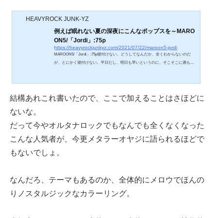
HEAVYROCK JUNK-YZ
例えば眠れない夏の深夜にこんなポップスを～MARO
ON5/「Jordi」:75p
https://heavyrockjunkyz.com/2021/07/22/maroon5-jordi
MAROON5/「Jordi」:75p寝付けない。どうしてなんだか、全くわからないのだ
が、とにかく寝付けない。平日だし、明日も早いというのに、そこそこに酒も飲
んだはずなのに、何故なんだ。今夜はどうにも酔いも進まず、そしてどうにも、
寝付けない。そういう夜が、ごくたまになんだが、時折ある。あれえ、更年期障
害ですかあ？うるさい黙れ。とにかくだな、おっさんになるとたまにあるんだ
よ、そういう夜が。割と飲んでたくせに不思議と酔いもしないし、寝付きが悪
結構あれこれ書いたので、ここで加えることはさほどに
い。そんな、おかしな夜がな。仕方ない。しばらくもぞもぞとしていたベッド
ないな。
か...
だって今やオルタナロックでもなんでも全くなくなった
こんな人気者が、今更メタラーオヤジに語られるほどで
もないでしょ。
なんだろ、テーマもあるのか、全体的にメロウでほんの
りノスタルジックなカラーリング。