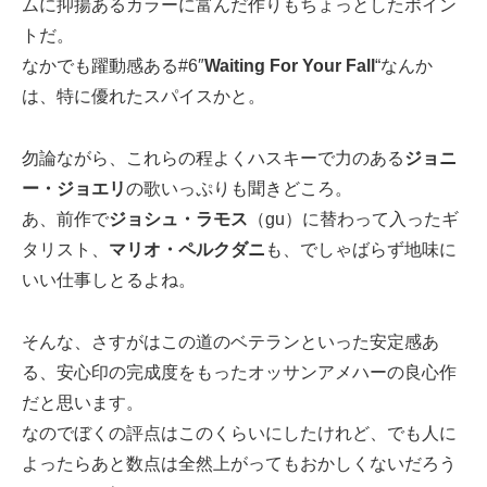
ムに抑揚あるカラーに富んだ作りもちょっとしたポイン
トだ。
なかでも躍動感ある#6″
Waiting For Your Fall
“なんか
は、特に優れたスパイスかと。
勿論ながら、これらの程よくハスキーで力のある
ジョニ
ー・ジョエリ
の歌いっぷりも聞きどころ。
あ、前作で
ジョシュ・ラモス
（gu）に替わって入ったギ
タリスト、
マリオ・ペルクダニ
も、でしゃばらず地味に
いい仕事しとるよね。
そんな、さすがはこの道のベテランといった安定感あ
る、安心印の完成度をもったオッサンアメハーの良心作
だと思います。
なのでぼくの評点はこのくらいにしたけれど、でも人に
よったらあと数点は全然上がってもおかしくないだろう