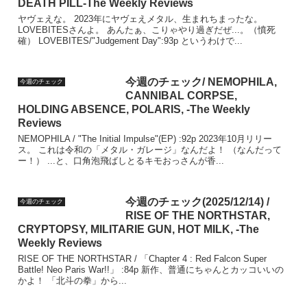
DEATH PILL-The Weekly Reviews
ヤヴェえな。 2023年にヤヴェえメタル、生まれちまったな。
LOVEBITESさんよ。 あんたぁ、こりゃやり過ぎだぜ...。（憤死
確） LOVEBITES/"Judgement Day":93p というわけで...
今週のチェック/ NEMOPHILA,
今週のチェック
CANNIBAL CORPSE,
HOLDING ABSENCE, POLARIS, -The Weekly
Reviews
NEMOPHILA / "The Initial Impulse"(EP) :92p 2023年10月リリー
ス。 これは令和の「メタル・ガレージ」なんだよ！ （なんだって
ー！） ...と、口角泡飛ばしとるキモおっさんが香...
今週のチェック(2025/12/14) /
今週のチェック
RISE OF THE NORTHSTAR,
CRYPTOPSY, MILITARIE GUN, HOT MILK, -The
Weekly Reviews
RISE OF THE NORTHSTAR / 「Chapter 4 : Red Falcon Super
Battle! Neo Paris War!!」 :84p 新作、普通にちゃんとカッコいいの
かよ！ 「北斗の拳」から...