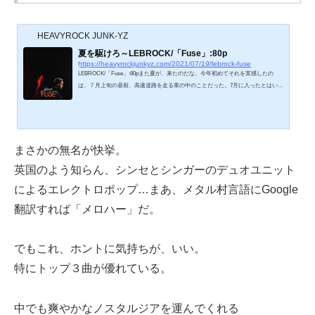
HEAVYROCK JUNK-YZ
夏を駆けろ～LEBROCK/「Fuse」:80p
https://heavyrockjunkyz.com/2021/07/19/lebrock-fuse
LEBROCK/「Fuse」:80pまた夏が、来たのだな。今年初めてそれを実感したの
は、７月上旬の昼前、高速道路を走る車の中のことだった。7月に入ったとはい
え、まだ続く梅雨の日々。どんよりとした日が来る日も来る日も続くなか、たま
にふと晴れてくれた週末のこの日。ぼくはちょっとした用事のため、北関東の某
市に向かうべく、ガラすきの高速道路を一人飛ばしていた。それにしても、よく
晴れたものだ。大体、この時期の晴れ日ほど、貴重なものもない。飛ばす車の運
転席の目に入っては抜けていく風景も、夏の風情そのものだ。モクモクと勇ま...
まさかの無名が快挙。
英国のよう知らん、シンセとシンガーのデュオユニット
によるエレクトロポップ…まあ、メタル村言語にGoogle
翻訳すれば「メロハー」だ。
でもこれ、ホントに気持ちが、いい。
特にトップ３曲が優れている。
中でも爽やかなノスタルジアを運んでくれる