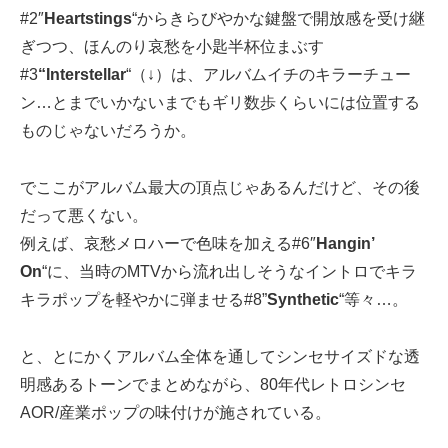
#2″
Heartstings
“からきらびやかな鍵盤で開放感を受け継
ぎつつ、ほんのり哀愁を小匙半杯位まぶす
#3
“Interstellar
“（↓）は、アルバムイチのキラーチュー
ン…とまでいかないまでもギリ数歩くらいには位置する
ものじゃないだろうか。
でここがアルバム最大の頂点じゃあるんだけど、その後
だって悪くない。
例えば、哀愁メロハーで色味を加える#6″
Hangin’
On
“に、当時のMTVから流れ出しそうなイントロでキラ
キラポップを軽やかに弾ませる#8”
Synthetic
“等々…。
と、とにかくアルバム全体を通してシンセサイズドな透
明感あるトーンでまとめながら、80年代レトロシンセ
AOR/産業ポップの味付けが施されている。