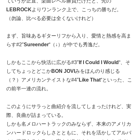
ていうか正直、楽曲レベル勝負だけだと、先の
LEBROCK
よりワンランク上で、こっちの勝ちだ。
（勿論、比べる必要は全くないけれど）
まず、旨味あるギターリフから入り、愛情と熱感を高ま
らす#2″
Sureender
“（↓）が中でも秀逸だ。
しかもここから快活に広がる#3″
If I Could I Would
“、そ
してちょっとどこか
BON JOVI
みをほんのり感じる
（？）アメリカンテイストな#4″
Like That
“といった、こ
の前半一連の流れ。
このようにサラっと曲紹介を流してしまったけれど、実
際、良曲が詰まっている。
しかも名メロハートラックのみならず、本来のアメリカ
ンハードロックらしさとともに、それを活かしてアルバ