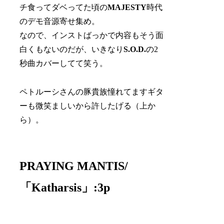
チ食ってダベってた頃の
MAJESTY
時代
のデモ音源寄せ集め。
なので、インストばっかで内容もそう面
白くもないのだが、いきなり
S.O.D.
の2
秒曲カバーしてて笑う。
ペトルーシさんの豚貴族憧れてますギタ
ーも微笑ましいから許したげる（上か
ら）。
PRAYING MANTIS/
「Katharsis」:3p