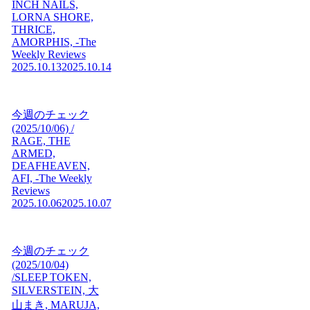
INCH NAILS,
LORNA SHORE,
THRICE,
AMORPHIS, -The
Weekly Reviews
2025.10.13
2025.10.14
今週のチェック
(2025/10/06) /
RAGE, THE
ARMED,
DEAFHEAVEN,
AFI, -The Weekly
Reviews
2025.10.06
2025.10.07
今週のチェック
(2025/10/04)
/SLEEP TOKEN,
SILVERSTEIN, 大
山まき, MARUJA,