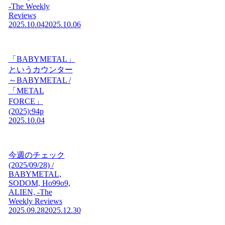
-The Weekly
Reviews
2025.10.04
2025.10.06
「BABYMETAL」
というカウンター
～BABYMETAL /
「METAL
FORCE」
(2025):94p
2025.10.04
今週のチェック
(2025/09/28) /
BABYMETAL,
SODOM, Ho99o9,
ALIEN, -The
Weekly Reviews
2025.09.28
2025.12.30