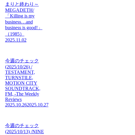
まりと終わり～
MEGADETH/
「Killing is my
business…and
business is good!」
（1985）
2025.11.02
今週のチェック
(2025/10/26) /
TESTAMENT,
TURNSTILE,
MOTION CITY
SOUNDTRACK,
FM, -The Weekly
Reviews
2025.10.26
2025.10.27
今週のチェック
(2025/10/13) /NINE