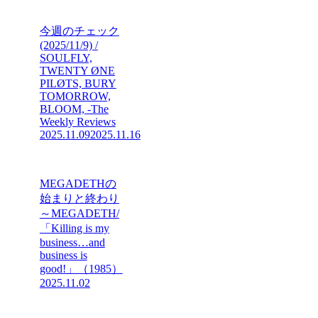
今週のチェック
(2025/11/9) /
SOULFLY,
TWENTY ØNE
PILØTS, BURY
TOMORROW,
BLOOM, -The
Weekly Reviews
2025.11.09
2025.11.16
MEGADETHの
始まりと終わり
～MEGADETH/
「Killing is my
business…and
business is
good!」（1985）
2025.11.02