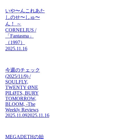
いや〜んこれあた
しのせ〜しゅ〜
ん！ ～
CORNELIUS /
「Fantasma」
（1997）
2025.11.16
今週のチェック
(2025/11/9) /
SOULFLY,
TWENTY ØNE
PILØTS, BURY
TOMORROW,
BLOOM, -The
Weekly Reviews
2025.11.09
2025.11.16
MEGADETHの始