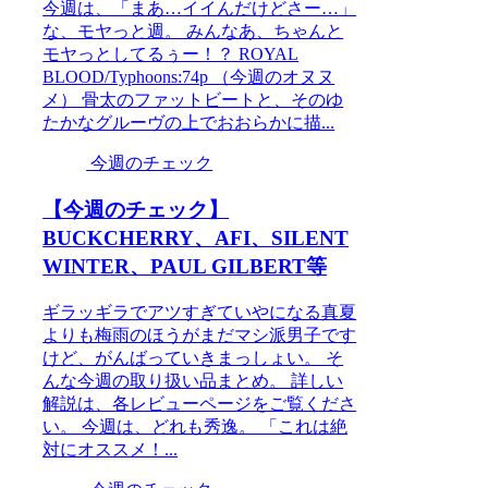
今週は、「まあ…イイんだけどさー…」
な、モヤっと週。 みんなあ、ちゃんと
モヤっとしてるぅー！？ ROYAL
BLOOD/Typhoons:74p （今週のオヌヌ
メ） 骨太のファットビートと、そのゆ
たかなグルーヴの上でおおらかに描...
今週のチェック
【今週のチェック】
BUCKCHERRY、AFI、SILENT
WINTER、PAUL GILBERT等
ギラッギラでアツすぎていやになる真夏
よりも梅雨のほうがまだマシ派男子です
けど、がんばっていきまっしょい。 そ
んな今週の取り扱い品まとめ。 詳しい
解説は、各レビューページをご覧くださ
い。 今週は、どれも秀逸。 「これは絶
対にオススメ！...