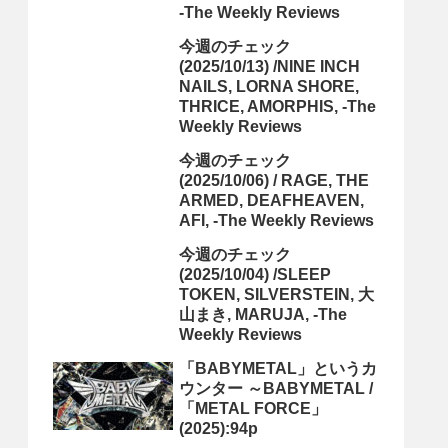
-The Weekly Reviews
今週のチェック
(2025/10/13) /NINE INCH
NAILS, LORNA SHORE,
THRICE, AMORPHIS, -The
Weekly Reviews
今週のチェック
(2025/10/06) / RAGE, THE
ARMED, DEAFHEAVEN,
AFI, -The Weekly Reviews
今週のチェック
(2025/10/04) /SLEEP
TOKEN, SILVERSTEIN, 大
山まき, MARUJA, -The
Weekly Reviews
「BABYMETAL」というカ
ウンター ～BABYMETAL /
「METAL FORCE」
(2025):94p