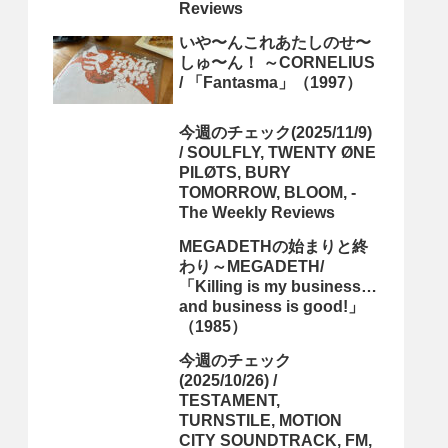
Reviews
いや〜んこれあたしのせ〜
しゅ〜ん！ ～CORNELIUS
/ 「Fantasma」（1997）
今週のチェック(2025/11/9)
/ SOULFLY, TWENTY ØNE
PILØTS, BURY
TOMORROW, BLOOM, -
The Weekly Reviews
MEGADETHの始まりと終
わり～MEGADETH/
「Killing is my business…
and business is good!」
（1985）
今週のチェック
(2025/10/26) /
TESTAMENT,
TURNSTILE, MOTION
CITY SOUNDTRACK, FM,