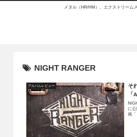
メタル（HR/HM）、エクストリー
NIGHT RANGER
それ
アルバムレビュー
「A
NIG
に公
画「