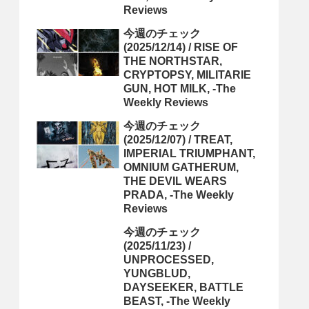
Reviews
今週のチェック
(2025/12/14) / RISE OF
THE NORTHSTAR,
CRYPTOPSY, MILITARIE
GUN, HOT MILK, -The
Weekly Reviews
今週のチェック
(2025/12/07) / TREAT,
IMPERIAL TRIUMPHANT,
OMNIUM GATHERUM,
THE DEVIL WEARS
PRADA, -The Weekly
Reviews
今週のチェック
(2025/11/23) /
UNPROCESSED,
YUNGBLUD,
DAYSEEKER, BATTLE
BEAST, -The Weekly