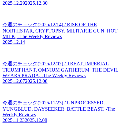
2025.12.29
2025.12.30
今週のチェック(2025/12/14) / RISE OF THE
NORTHSTAR, CRYPTOPSY, MILITARIE GUN, HOT
MILK, -The Weekly Reviews
2025.12.14
今週のチェック(2025/12/07) / TREAT, IMPERIAL
TRIUMPHANT, OMNIUM GATHERUM, THE DEVIL
WEARS PRADA, -The Weekly Reviews
2025.12.07
2025.12.08
今週のチェック(2025/11/23) / UNPROCESSED,
YUNGBLUD, DAYSEEKER, BATTLE BEAST, -The
Weekly Reviews
2025.11.23
2025.12.08