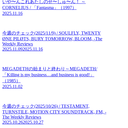
いや〜んこれあたしのせ〜しゅ〜ん！ ～
CORNELIUS / 「Fantasma」（1997）
2025.11.16
今週のチェック(2025/11/9) / SOULFLY, TWENTY
ØNE PILØTS, BURY TOMORROW, BLOOM, -The
Weekly Reviews
2025.11.09
2025.11.16
MEGADETHの始まりと終わり～MEGADETH/
「Killing is my business…and business is good!」
（1985）
2025.11.02
今週のチェック(2025/10/26) / TESTAMENT,
TURNSTILE, MOTION CITY SOUNDTRACK, FM, -
The Weekly Reviews
2025.10.26
2025.10.27