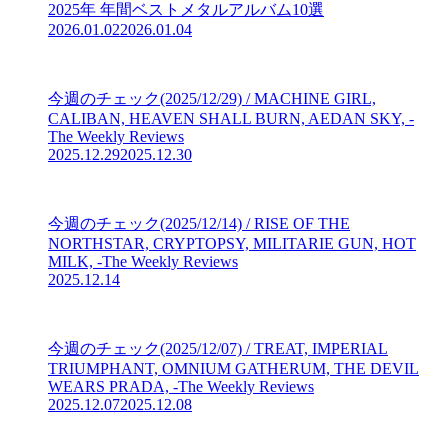
2025年 年間ベストメタルアルバム10選
2026.01.02
2026.01.04
今週のチェック(2025/12/29) / MACHINE GIRL,
CALIBAN, HEAVEN SHALL BURN, AEDAN SKY, -
The Weekly Reviews
2025.12.29
2025.12.30
今週のチェック(2025/12/14) / RISE OF THE
NORTHSTAR, CRYPTOPSY, MILITARIE GUN, HOT
MILK, -The Weekly Reviews
2025.12.14
今週のチェック(2025/12/07) / TREAT, IMPERIAL
TRIUMPHANT, OMNIUM GATHERUM, THE DEVIL
WEARS PRADA, -The Weekly Reviews
2025.12.07
2025.12.08