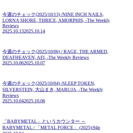
今週のチェック(2025/10/13) /NINE INCH NAILS,
LORNA SHORE, THRICE, AMORPHIS, -The Weekly
Reviews
2025.10.13
2025.10.14
今週のチェック(2025/10/06) / RAGE, THE ARMED,
DEAFHEAVEN, AFI, -The Weekly Reviews
2025.10.06
2025.10.07
今週のチェック(2025/10/04) /SLEEP TOKEN,
SILVERSTEIN, 大山まき, MARUJA, -The Weekly
Reviews
2025.10.04
2025.10.06
「BABYMETAL」というカウンター ～
BABYMETAL / 「METAL FORCE」 (2025):94p