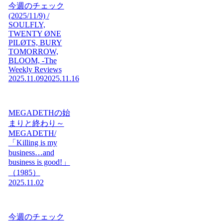
今週のチェック
(2025/11/9) /
SOULFLY,
TWENTY ØNE
PILØTS, BURY
TOMORROW,
BLOOM, -The
Weekly Reviews
2025.11.09
2025.11.16
MEGADETHの始
まりと終わり～
MEGADETH/
「Killing is my
business…and
business is good!」
（1985）
2025.11.02
今週のチェック