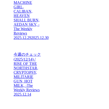
MACHINE
GIRL,
CALIBAN,
HEAVEN
SHALL BURN,
AEDAN SKY, -
The Weekly
Reviews
2025.12.29
2025.12.30
今週のチェック
(2025/12/14) /
RISE OF THE
NORTHSTAR,
CRYPTOPSY,
MILITARIE
GUN, HOT
MILK, -The
Weekly Reviews
2025.12.14