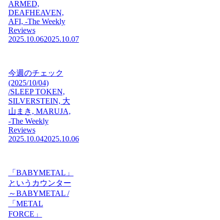
ARMED,
DEAFHEAVEN,
AFI, -The Weekly
Reviews
2025.10.06
2025.10.07
今週のチェック
(2025/10/04)
/SLEEP TOKEN,
SILVERSTEIN, 大
山まき, MARUJA,
-The Weekly
Reviews
2025.10.04
2025.10.06
「BABYMETAL」
というカウンター
～BABYMETAL /
「METAL
FORCE」