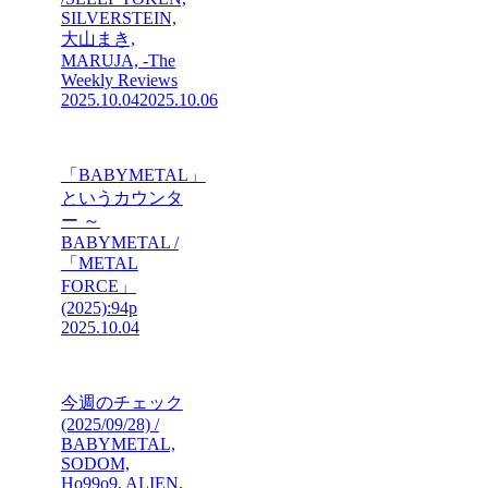
SILVERSTEIN,
大山まき,
MARUJA, -The
Weekly Reviews
2025.10.04
2025.10.06
「BABYMETAL」
というカウンタ
ー ～
BABYMETAL /
「METAL
FORCE」
(2025):94p
2025.10.04
今週のチェック
(2025/09/28) /
BABYMETAL,
SODOM,
Ho99o9, ALIEN,