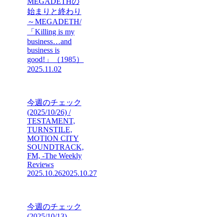
MEGADETHの
始まりと終わり
～MEGADETH/
「Killing is my
business…and
business is
good!」（1985）
2025.11.02
今週のチェック
(2025/10/26) /
TESTAMENT,
TURNSTILE,
MOTION CITY
SOUNDTRACK,
FM, -The Weekly
Reviews
2025.10.26
2025.10.27
今週のチェック
(2025/10/13)