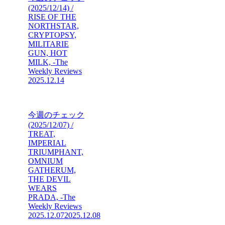
(2025/12/14) /
RISE OF THE
NORTHSTAR,
CRYPTOPSY,
MILITARIE
GUN, HOT
MILK, -The
Weekly Reviews
2025.12.14
今週のチェック
(2025/12/07) /
TREAT,
IMPERIAL
TRIUMPHANT,
OMNIUM
GATHERUM,
THE DEVIL
WEARS
PRADA, -The
Weekly Reviews
2025.12.07
2025.12.08