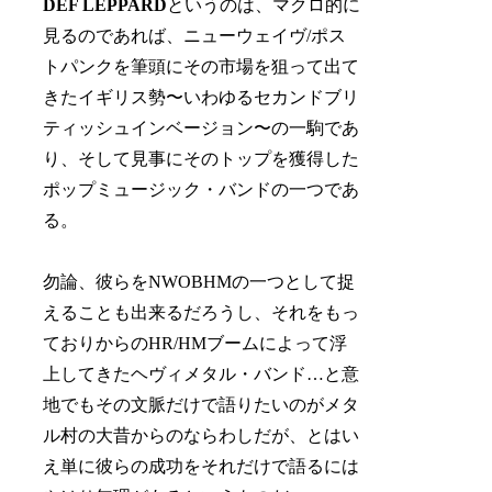
DEF LEPPARD
というのは、マクロ的に
見るのであれば、ニューウェイヴ/ポス
トパンクを筆頭にその市場を狙って出て
きたイギリス勢〜いわゆるセカンドブリ
ティッシュインベージョン〜の一駒であ
り、そして見事にそのトップを獲得した
ポップミュージック・バンドの一つであ
る。
勿論、彼らをNWOBHMの一つとして捉
えることも出来るだろうし、それをもっ
ておりからのHR/HMブームによって浮
上してきたヘヴィメタル・バンド…と意
地でもその文脈だけで語りたいのがメタ
ル村の大昔からのならわしだが、とはい
え単に彼らの成功をそれだけで語るには