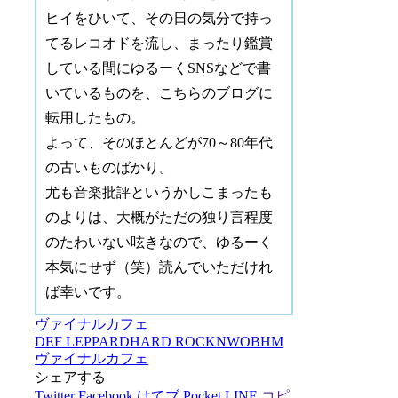
ヒイをひいて、その日の気分で持っ
てるレコオドを流し、まったり鑑賞
している間にゆるーくSNSなどで書
いているものを、こちらのブログに
転用したもの。
よって、そのほとんどが70～80年代
の古いものばかり。
尤も音楽批評というかしこまったも
のよりは、大概がただの独り言程度
のたわいない呟きなので、ゆるーく
本気にせず（笑）読んでいただけれ
ば幸いです。
ヴァイナルカフェ
DEF LEPPARD
HARD ROCK
NWOBHM
ヴァイナルカフェ
シェアする
Twitter
Facebook
はてブ
Pocket
LINE
コピ