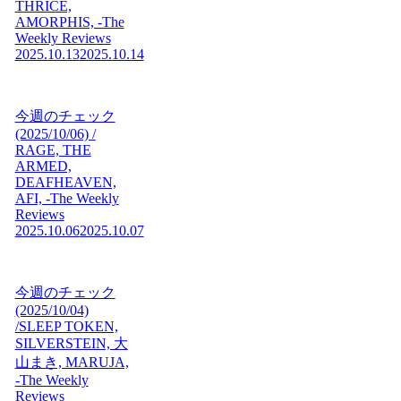
THRICE,
AMORPHIS, -The
Weekly Reviews
2025.10.13
2025.10.14
今週のチェック
(2025/10/06) /
RAGE, THE
ARMED,
DEAFHEAVEN,
AFI, -The Weekly
Reviews
2025.10.06
2025.10.07
今週のチェック
(2025/10/04)
/SLEEP TOKEN,
SILVERSTEIN, 大
山まき, MARUJA,
-The Weekly
Reviews