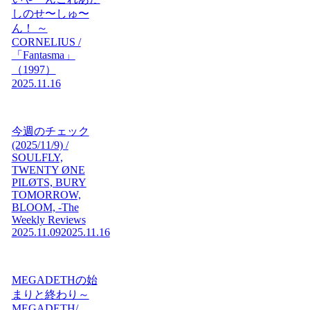
しのせ〜しゅ〜
ん！ ～
CORNELIUS /
「Fantasma」
（1997）
2025.11.16
今週のチェック
(2025/11/9) /
SOULFLY,
TWENTY ØNE
PILØTS, BURY
TOMORROW,
BLOOM, -The
Weekly Reviews
2025.11.09
2025.11.16
MEGADETHの始
まりと終わり～
MEGADETH/