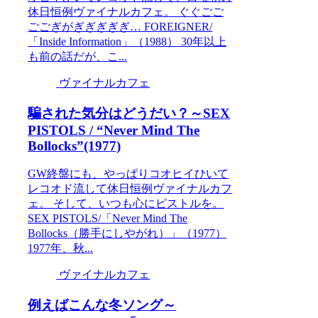
休日恒例ヴァイナルカフェ。 ぐぐごご
ごごぎがぎぎぎぎぎ… FOREIGNER/
「Inside Information」（1988） 30年以上
も前の話だが、こ...
ヴァイナルカフェ
騙された気分はどうだい？～SEX
PISTOLS / “Never Mind The
Bollocks”(1977)
GW終盤にも、やっぱりコオヒイひいて
レコオド流して休日恒例ヴァイナルカフ
ェ。 そして、いつも心にピストルを。
SEX PISTOLS/「Never Mind The
Bollocks（勝手にしやがれ）」（1977）
1977年、秋...
ヴァイナルカフェ
例えばこんな冬ソング～