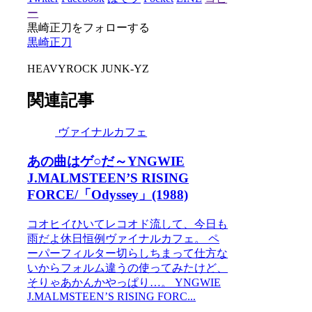
ー
黒崎正刀をフォローする
黒崎正刀
HEAVYROCK JUNK-YZ
関連記事
ヴァイナルカフェ
あの曲はゲ○だ～YNGWIE
J.MALMSTEEN’S RISING
FORCE/「Odyssey」(1988)
コオヒイひいてレコオド流して、今日も
雨だよ休日恒例ヴァイナルカフェ。 ペ
ーパーフィルター切らしちまって仕方な
いからフォルム違うの使ってみたけど、
そりゃあかんかやっぱり…。 YNGWIE
J.MALMSTEEN’S RISING FORC...