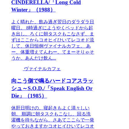
CINDERELLA/「Long Cold
Winter」（1988）
よく晴れた、飲み過ぎ翌日のダラダラ日
曜日。 8時過ぎにようやくベッドから起
き出し、ろくに朝タスクもこなさず、ま
ずはここからコオヒイひいてレコオド流
して、休日恒例ヴァイナルカフェ。 あ
ー、体重増えてんわー。てまーそりゃそ
うか、あんだけ飲ん...
ヴァイナルカフェ
向こう側で鳴るハードコアスラッ
シュ～S.O.D./「Speak English Or
Die」（1985）
休肝日明けの、寝起きもよく清々しい
朝。 順調に朝タスクもこなし、回る洗
濯機を待ちながら、さあてここらで一発
やっておきますかコオヒイひいてレコオ