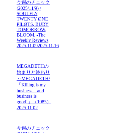
今週のチェック
(2025/11/9) /
SOULFLY,
TWENTY ØNE
PILØTS, BURY
TOMORROW,
BLOOM, -The
Weekly Reviews
2025.11.09
2025.11.16
MEGADETHの
始まりと終わり
～MEGADETH/
「Killing is my
business…and
business is
good!」（1985）
2025.11.02
今週のチェック