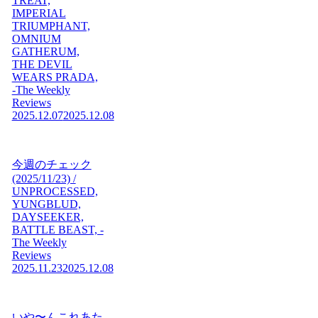
TREAT,
IMPERIAL
TRIUMPHANT,
OMNIUM
GATHERUM,
THE DEVIL
WEARS PRADA,
-The Weekly
Reviews
2025.12.07
2025.12.08
今週のチェック
(2025/11/23) /
UNPROCESSED,
YUNGBLUD,
DAYSEEKER,
BATTLE BEAST, -
The Weekly
Reviews
2025.11.23
2025.12.08
いや〜んこれあた