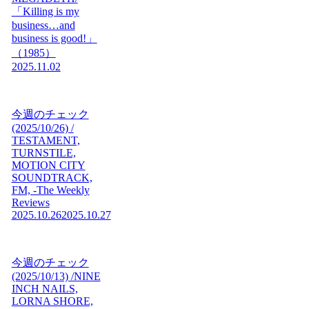
「Killing is my
business…and
business is good!」
（1985）
2025.11.02
今週のチェック
(2025/10/26) /
TESTAMENT,
TURNSTILE,
MOTION CITY
SOUNDTRACK,
FM, -The Weekly
Reviews
2025.10.26
2025.10.27
今週のチェック
(2025/10/13) /NINE
INCH NAILS,
LORNA SHORE,