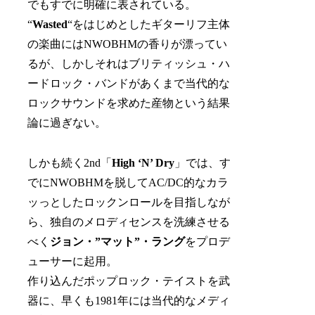
でもすでに明確に表されている。
“
Wasted
“をはじめとしたギターリフ主体
の楽曲にはNWOBHMの香りが漂ってい
るが、しかしそれはブリティッシュ・ハ
ードロック・バンドがあくまで当代的な
ロックサウンドを求めた産物という結果
論に過ぎない。
しかも続く2nd「
High ‘N’ Dry
」では、す
でにNWOBHMを脱してAC/DC的なカラ
ッっとしたロックンロールを目指しなが
ら、独自のメロディセンスを洗練させる
べく
ジョン・”マット”・ラング
をプロデ
ューサーに起用。
作り込んだポップロック・テイストを武
器に、早くも1981年には当代的なメディ