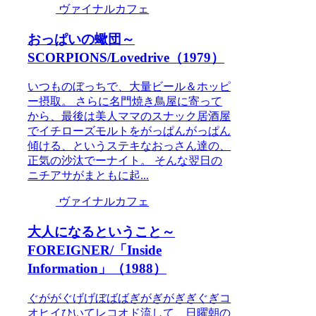
ヴァイナルカフェ
おっぱいの蠍団～
SCORPIONS/Lovedrive（1979）
いつものぼっちで、大量ビール＆ホッピ
ー摂取。 さらに名門焼き鳥屋に寄って
から、最後は美人ママのスナック居酒屋
でイチローズモルトをがっぱんがっぱん
傾ける、というステキなおっさん達の、
正気の沙汰でーナイト。 そんな翌日の
ニチアサがまともに起...
ヴァイナルカフェ
大人になるということ～
FOREIGNER/「Inside
Information」（1988）
ぐががぐげげぼばばぎがぎがぎぎぐぎコ
オヒイひいてレコオド流して、日曜朝の