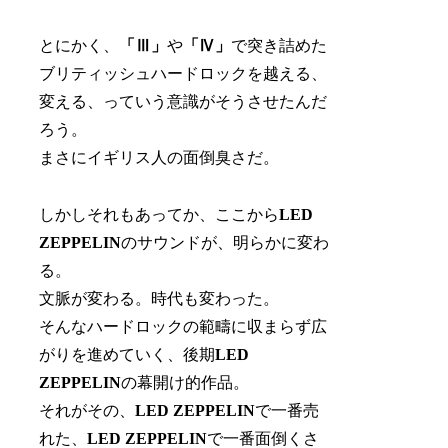
とにかく、
「Ⅲ」
や
「Ⅳ」
で突き詰めた
ブリティッシュハードロックを越える、
変える、っていう意識がそうさせたんだ
ろう。
まさにイギリス人の面倒臭さだ。
しかしそれもあってか、ここから
LED
ZEPPELIN
のサウンドが、明らかに変わ
る。
文脈が変わる。時代も変わった。
そんなハードロックの範疇に収まらず広
がりを進めていく、後期
LED
ZEPPELIN
の幕開け的作品。
それがその、
LED ZEPPELIN
で一番売
れた、
LED ZEPPELIN
で一番面倒くさ