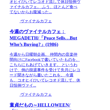
オヒイひいてレコオド流して休日恒例ヴ
ァイナルカフェ。 ふう、ほとんど食べ
てないからお腹減った...
ヴァイナルカフェ
今週のヴァイナルカフェ：
MEGADETH/「Peace Sells…But
Who’s Buying?」(1986)
今週から日曜朝企画。 仲間内の音楽仲
間向けにFacebookで書いていたものを、
こちらにもあげていきます。 というわ
けで、例の脱退事件を受けて先月にレコ
ード聞きながら書いたこれを。 今週
も、コオヒイひいてレコオド流して、休
日恒例ヴァイ...
ヴァイナルカフェ
童貞だもの～HELLOWEEN/