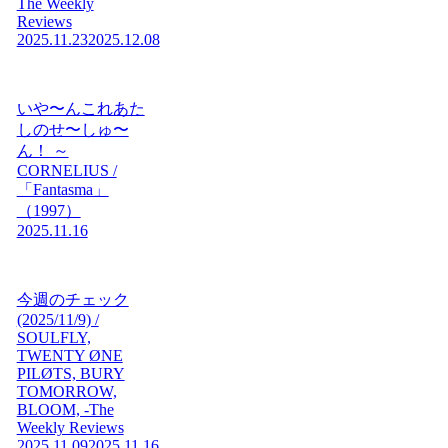
The Weekly
Reviews
2025.11.23
2025.12.08
いや〜んこれあた
しのせ〜しゅ〜
ん！ ～
CORNELIUS /
「Fantasma」
（1997）
2025.11.16
今週のチェック
(2025/11/9) /
SOULFLY,
TWENTY ØNE
PILØTS, BURY
TOMORROW,
BLOOM, -The
Weekly Reviews
2025.11.09
2025.11.16