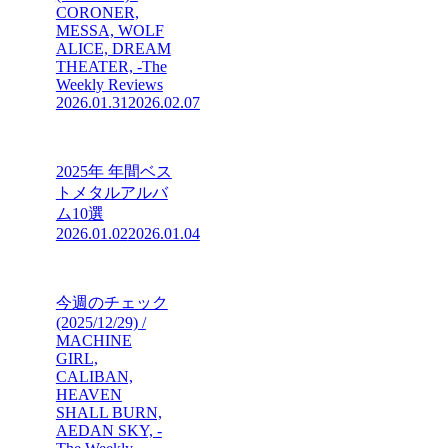
CORONER,
MESSA, WOLF
ALICE, DREAM
THEATER, -The
Weekly Reviews
2026.01.31
2026.02.07
2025年 年間ベス
トメタルアルバ
ム10選
2026.01.02
2026.01.04
今週のチェック
(2025/12/29) /
MACHINE
GIRL,
CALIBAN,
HEAVEN
SHALL BURN,
AEDAN SKY, -