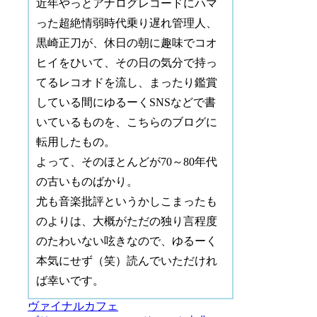
近年やっとアナログレコードにハマ
った超絶情弱時代乗り遅れ管理人、
黒崎正刀が、休日の朝に趣味でコオ
ヒイをひいて、その日の気分で持っ
てるレコオドを流し、まったり鑑賞
している間にゆるーくSNSなどで書
いているものを、こちらのブログに
転用したもの。
よって、そのほとんどが70～80年代
の古いものばかり。
尤も音楽批評というかしこまったも
のよりは、大概がただの独り言程度
のたわいない呟きなので、ゆるーく
本気にせず（笑）読んでいただけれ
ば幸いです。
ヴァイナルカフェ