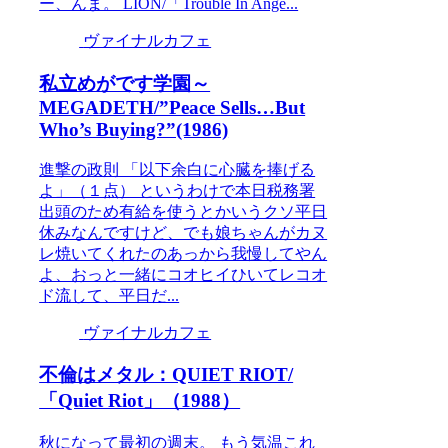
ー、んま。 LION/「Trouble In Ange...
ヴァイナルカフェ
私立めがです学園～
MEGADETH/”Peace Sells…But
Who’s Buying?”(1986)
進撃の政則 「以下余白に心臓を捧げる
よ」（１点） というわけで本日税務署
出頭のため有給を使うとかいうクソ平日
休みなんですけど、でも娘ちゃんがカヌ
レ焼いてくれたのあっから我慢してやん
よ、おっと一緒にコオヒイひいてレコオ
ド流して、平日だ...
ヴァイナルカフェ
不倫はメタル：QUIET RIOT/
「Quiet Riot」（1988）
秋になって最初の週末。 もう気温これ