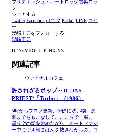
ブリティッシュ・ハードロック
古典ロッ
ク
シェアする
Twitter
Facebook
はてブ
Pocket
LINE
コピ
ー
黒崎正刀をフォローする
黒崎正刀
HEAVYROCK JUNK-YZ
関連記事
ヴァイナルカフェ
許されざるポップ～JUDAS
PRIEST/「Turbo」（1986）
5時からブログ更新、掃除に洗い物、洗
濯までをもこなして、ここらで一服。
曇り空の朝を眺めながら、オートファジ
ー中につき朝ごはんを抜きながらの、コ