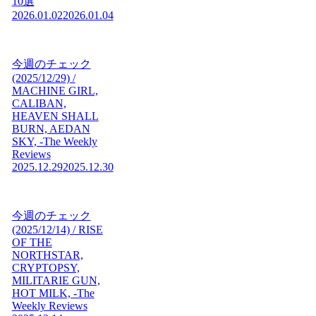
10選
2026.01.02
2026.01.04
今週のチェック
(2025/12/29) /
MACHINE GIRL,
CALIBAN,
HEAVEN SHALL
BURN, AEDAN
SKY, -The Weekly
Reviews
2025.12.29
2025.12.30
今週のチェック
(2025/12/14) / RISE
OF THE
NORTHSTAR,
CRYPTOPSY,
MILITARIE GUN,
HOT MILK, -The
Weekly Reviews