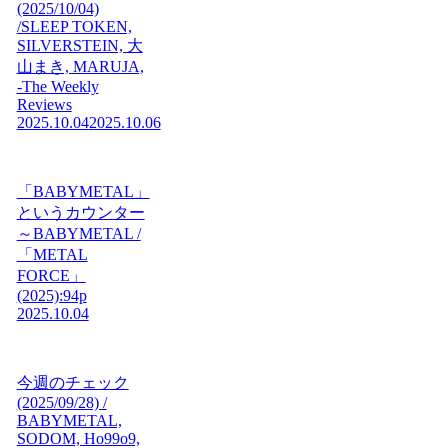
(2025/10/04)
/SLEEP TOKEN,
SILVERSTEIN, 大
山まき, MARUJA,
-The Weekly
Reviews
2025.10.04
2025.10.06
「BABYMETAL」
というカウンター
～BABYMETAL /
「METAL
FORCE」
(2025):94p
2025.10.04
今週のチェック
(2025/09/28) /
BABYMETAL,
SODOM, Ho99o9,