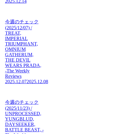
2025.12.14
今週のチェック
(2025/12/07) /
TREAT,
IMPERIAL
TRIUMPHANT,
OMNIUM
GATHERUM,
THE DEVIL
WEARS PRADA,
-The Weekly
Reviews
2025.12.07
2025.12.08
今週のチェック
(2025/11/23) /
UNPROCESSED,
YUNGBLUD,
DAYSEEKER,
BATTLE BEAST, -