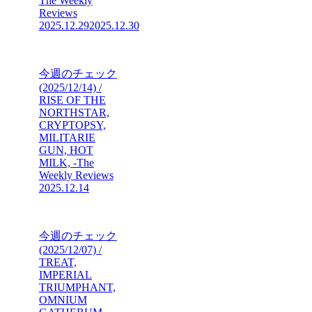
The Weekly
Reviews
2025.12.29
2025.12.30
今週のチェック
(2025/12/14) /
RISE OF THE
NORTHSTAR,
CRYPTOPSY,
MILITARIE
GUN, HOT
MILK, -The
Weekly Reviews
2025.12.14
今週のチェック
(2025/12/07) /
TREAT,
IMPERIAL
TRIUMPHANT,
OMNIUM