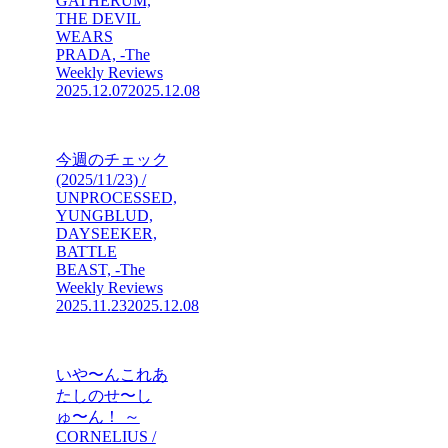
GATHERUM,
THE DEVIL
WEARS
PRADA, -The
Weekly Reviews
2025.12.07
2025.12.08
今週のチェック
(2025/11/23) /
UNPROCESSED,
YUNGBLUD,
DAYSEEKER,
BATTLE
BEAST, -The
Weekly Reviews
2025.11.23
2025.12.08
いや〜んこれあ
たしのせ〜し
ゅ〜ん！ ～
CORNELIUS /