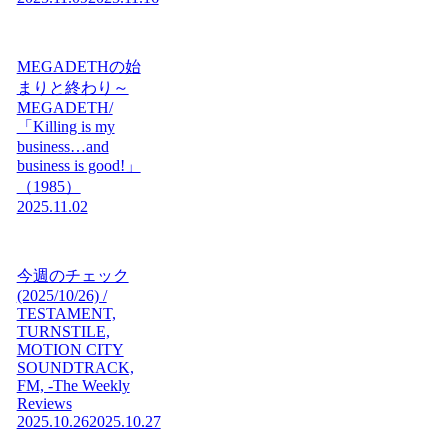
MEGADETHの始
まりと終わり～
MEGADETH/
「Killing is my
business…and
business is good!」
（1985）
2025.11.02
今週のチェック
(2025/10/26) /
TESTAMENT,
TURNSTILE,
MOTION CITY
SOUNDTRACK,
FM, -The Weekly
Reviews
2025.10.26
2025.10.27