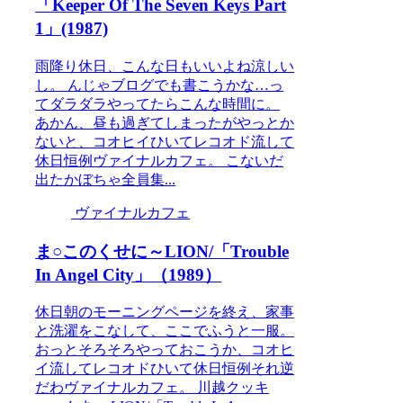
「Keeper Of The Seven Keys Part
1」(1987)
雨降り休日、こんな日もいいよね涼しい
し。 んじゃブログでも書こうかな…っ
てダラダラやってたらこんな時間に。
あかん、昼も過ぎてしまったがやっとか
ないと、コオヒイひいてレコオド流して
休日恒例ヴァイナルカフェ。 こないだ
出たかぼちゃ全員集...
ヴァイナルカフェ
ま○このくせに～LION/「Trouble
In Angel City」（1989）
休日朝のモーニングページを終え、家事
と洗濯をこなして、ここでふうと一服。
おっとそろそろやっておこうか、コオヒ
イ流してレコオドひいて休日恒例それ逆
だわヴァイナルカフェ。 川越クッキ