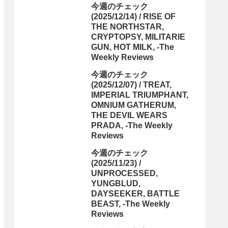
今週のチェック
(2025/12/14) / RISE OF
THE NORTHSTAR,
CRYPTOPSY, MILITARIE
GUN, HOT MILK, -The
Weekly Reviews
今週のチェック
(2025/12/07) / TREAT,
IMPERIAL TRIUMPHANT,
OMNIUM GATHERUM,
THE DEVIL WEARS
PRADA, -The Weekly
Reviews
今週のチェック
(2025/11/23) /
UNPROCESSED,
YUNGBLUD,
DAYSEEKER, BATTLE
BEAST, -The Weekly
Reviews