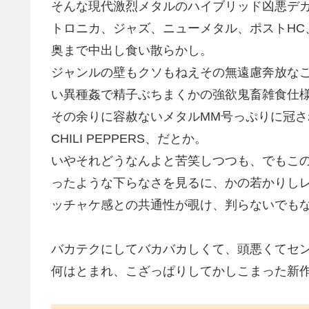
そんな現代激烈メタルのハイブリッド凶悪デカチ
トロニカ、ジャズ、ニューメタル、ポストHC
奥まで中出し食い散らかし。
ジャンルの壁もクソもねえその無遠慮奔放な
い異種姦で精子ぶちまくかの強欲鬼畜雑食仕
その余りに容赦ないメタルMM号っぷりに冠され
CHILI PEPPERS、だとか。
いやそれどうなんよと苦笑しつつも、でもこ
ったような下らなさを見るに、かの若かりし
ッチャケ感との共通性が覗け、判らないでも
バカテクにしてバカバカしくて、頭悪くてセ
何はとまれ、こざっぱりしてかしこまった新