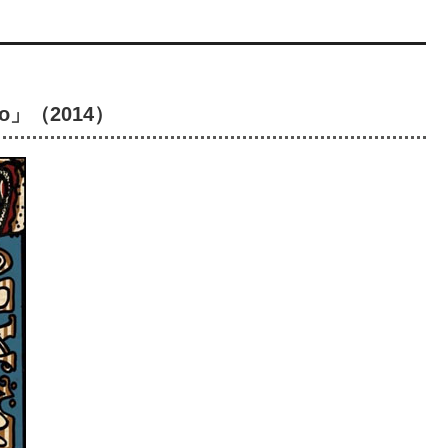
！
?No」（2014）