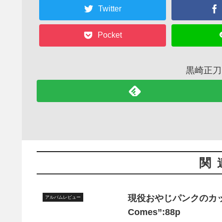
Twitter
Pocket
黒崎正刀
関
現役おやじパンクのカッコ良さ
アルバムレビュー
Comes”:88p