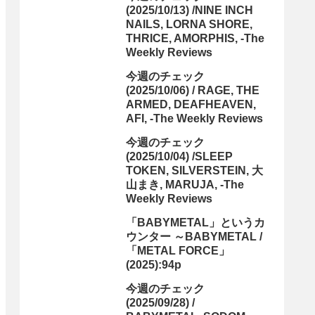
(2025/10/13) /NINE INCH
NAILS, LORNA SHORE,
THRICE, AMORPHIS, -The
Weekly Reviews
今週のチェック
(2025/10/06) / RAGE, THE
ARMED, DEAFHEAVEN,
AFI, -The Weekly Reviews
今週のチェック
(2025/10/04) /SLEEP
TOKEN, SILVERSTEIN, 大
山まき, MARUJA, -The
Weekly Reviews
「BABYMETAL」というカ
ウンター ～BABYMETAL /
「METAL FORCE」
(2025):94p
今週のチェック
(2025/09/28) /