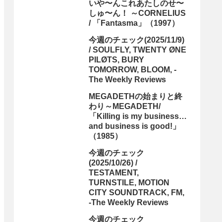
いや〜んこれあたしのせ〜
しゅ〜ん！ ～CORNELIUS
/ 「Fantasma」（1997）
今週のチェック(2025/11/9)
/ SOULFLY, TWENTY ØNE
PILØTS, BURY
TOMORROW, BLOOM, -
The Weekly Reviews
MEGADETHの始まりと終
わり～MEGADETH/
「Killing is my business…
and business is good!」
（1985）
今週のチェック
(2025/10/26) /
TESTAMENT,
TURNSTILE, MOTION
CITY SOUNDTRACK, FM,
-The Weekly Reviews
今週のチェック